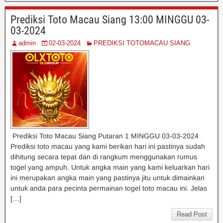
Prediksi Toto Macau Siang 13:00 MINGGU 03-
03-2024
admin
02-03-2024
PREDIKSI TOTOMACAU SIANG
Prediksi Toto Macau Siang Putaran 1 MINGGU 03-03-2024
Prediksi toto macau yang kami berikan hari ini pastinya sudah
dihitung secara tepat dan di rangkum menggunakan rumus
togel yang ampuh. Untuk angka main yang kami keluarkan hari
ini merupakan angka main yang pastinya jitu untuk dimainkan
untuk anda para pecinta permainan togel toto macau ini. Jelas
[…]
Read Post