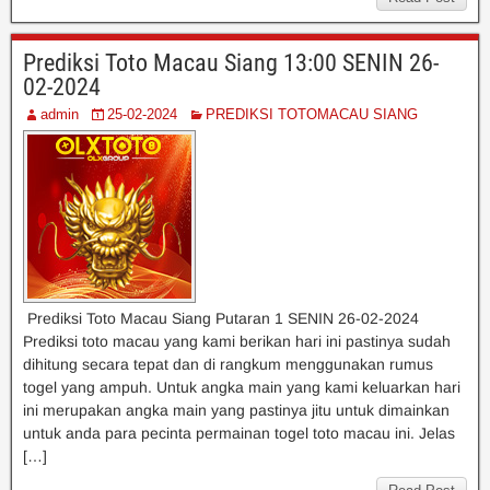
Prediksi Toto Macau Siang 13:00 SENIN 26-
02-2024
admin
25-02-2024
PREDIKSI TOTOMACAU SIANG
Prediksi Toto Macau Siang Putaran 1 SENIN 26-02-2024
Prediksi toto macau yang kami berikan hari ini pastinya sudah
dihitung secara tepat dan di rangkum menggunakan rumus
togel yang ampuh. Untuk angka main yang kami keluarkan hari
ini merupakan angka main yang pastinya jitu untuk dimainkan
untuk anda para pecinta permainan togel toto macau ini. Jelas
[…]