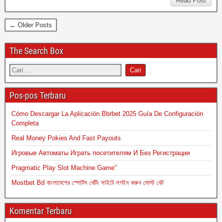
Read Post
← Older Posts
The Search Box
Pos-pos Terbaru
Cómo Descargar La Aplicación Bbrbet 2025 Guía De Configuración
Completa
Real Money Pokies And Fast Payouts
Игровые Автоматы Играть посетителям И Без Регистрации
Pragmatic Play Slot Machine Game”
Mostbet Bd বাংলাদেশের স্পোর্টস বেটিং সাইটে লগইন করুন মোস্ট বেট
Komentar Terbaru