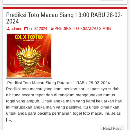
Prediksi Toto Macau Siang 13:00 RABU 28-02-
2024
admin
27-02-2024
PREDIKSI TOTOMACAU SIANG
Prediksi Toto Macau Siang Putaran 1 RABU 28-02-2024
Prediksi toto macau yang kami berikan hari ini pastinya sudah
dihitung secara tepat dan di rangkum menggunakan rumus
togel yang ampuh. Untuk angka main yang kami keluarkan hari
ini merupakan angka main yang pastinya jitu untuk dimainkan
untuk anda para pecinta permainan togel toto macau ini. Jelas
[…]
Read Post