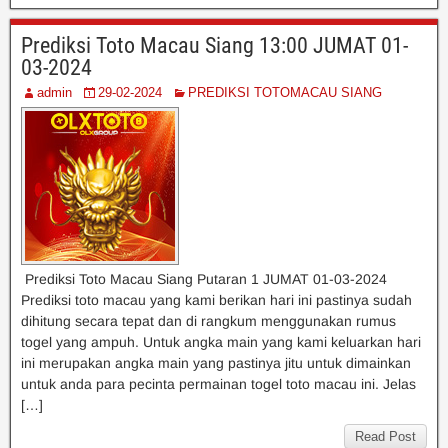
Prediksi Toto Macau Siang 13:00 JUMAT 01-
03-2024
admin
29-02-2024
PREDIKSI TOTOMACAU SIANG
Prediksi Toto Macau Siang Putaran 1 JUMAT 01-03-2024
Prediksi toto macau yang kami berikan hari ini pastinya sudah
dihitung secara tepat dan di rangkum menggunakan rumus
togel yang ampuh. Untuk angka main yang kami keluarkan hari
ini merupakan angka main yang pastinya jitu untuk dimainkan
untuk anda para pecinta permainan togel toto macau ini. Jelas
[…]
Read Post