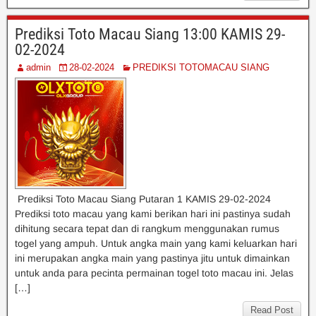
Prediksi Toto Macau Siang 13:00 KAMIS 29-
02-2024
admin
28-02-2024
PREDIKSI TOTOMACAU SIANG
Prediksi Toto Macau Siang Putaran 1 KAMIS 29-02-2024
Prediksi toto macau yang kami berikan hari ini pastinya sudah
dihitung secara tepat dan di rangkum menggunakan rumus
togel yang ampuh. Untuk angka main yang kami keluarkan hari
ini merupakan angka main yang pastinya jitu untuk dimainkan
untuk anda para pecinta permainan togel toto macau ini. Jelas
[…]
Read Post