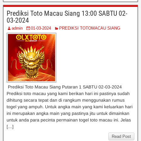
Prediksi Toto Macau Siang 13:00 SABTU 02-
03-2024
admin
01-03-2024
PREDIKSI TOTOMACAU SIANG
Prediksi Toto Macau Siang Putaran 1 SABTU 02-03-2024
Prediksi toto macau yang kami berikan hari ini pastinya sudah
dihitung secara tepat dan di rangkum menggunakan rumus
togel yang ampuh. Untuk angka main yang kami keluarkan hari
ini merupakan angka main yang pastinya jitu untuk dimainkan
untuk anda para pecinta permainan togel toto macau ini. Jelas
[…]
Read Post