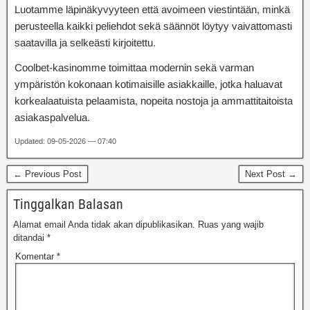
Luotamme läpinäkyvyyteen että avoimeen viestintään, minkä
perusteella kaikki peliehdot sekä säännöt löytyy vaivattomasti
saatavilla ja selkeästi kirjoitettu.
Coolbet-kasinomme toimittaa modernin sekä varman
ympäristön kokonaan kotimaisille asiakkaille, jotka haluavat
korkealaatuista pelaamista, nopeita nostoja ja ammattitaitoista
asiakaspalvelua.
Updated: 09-05-2026 — 07:40
← Previous Post
Next Post →
Tinggalkan Balasan
Alamat email Anda tidak akan dipublikasikan.
Ruas yang wajib
ditandai
*
Komentar
*