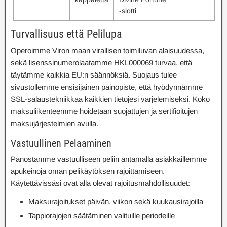
-slotti
Turvallisuus että Pelilupa
Operoimme Viron maan virallisen toimiluvan alaisuudessa,
sekä lisenssinumerolaatamme HKL000069 turvaa, että
täytämme kaikkia EU:n säännöksiä. Suojaus tulee
sivustollemme ensisijainen painopiste, että hyödynnämme
SSL-salaustekniikkaa kaikkien tietojesi varjelemiseksi. Koko
maksuliikenteemme hoidetaan suojattujen ja sertifioitujen
maksujärjestelmien avulla.
Vastuullinen Pelaaminen
Panostamme vastuulliseen peliin antamalla asiakkaillemme
apukeinoja oman pelikäytöksen rajoittamiseen.
Käytettävissäsi ovat alla olevat rajoitusmahdollisuudet:
Maksurajoitukset päivän, viikon sekä kuukausirajoilla
Tappiorajojen säätäminen valituille periodeille