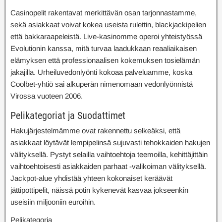
Casinopelit rakentavat merkittävän osan tarjonnastamme,
sekä asiakkaat voivat kokea useista rulettin, blackjackipelien
että bakkaraapeleistä. Live-kasinomme operoi yhteistyössä
Evolutionin kanssa, mitä turvaa laadukkaan reaaliaikaisen
elämyksen että professionaalisen kokemuksen tosielämän
jakajilla. Urheiluvedonlyönti kokoaa palveluamme, koska
Coolbet-yhtiö sai alkuperän nimenomaan vedonlyönnistä
Virossa vuoteen 2006.
Pelikategoriat ja Suodattimet
Hakujärjestelmämme ovat rakennettu selkeäksi, että
asiakkaat löytävät lempipelinsä sujuvasti tehokkaiden hakujen
välityksellä. Pystyt selailla vaihtoehtoja teemoilla, kehittäjittäin
vaihtoehtoisesti asiakkaiden parhaat -valikoiman välityksellä.
Jackpot-alue yhdistää yhteen kokonaiset keräävät
jättipottipelit, näissä potin kykenevät kasvaa jokseenkin
useisiin miljooniin euroihin.
Pelikategoria