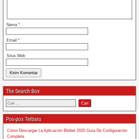
Nama
*
Email
*
Situs Web
The Search Box
Pos-pos Terbaru
Cómo Descargar La Aplicación Bbrbet 2025 Guía De Configuración
Completa