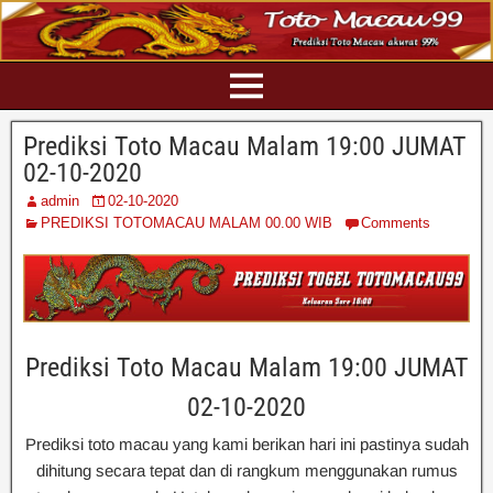
Prediksi Toto Macau Malam 19:00 JUMAT
02-10-2020
admin
02-10-2020
PREDIKSI TOTOMACAU MALAM 00.00 WIB
Comments
Prediksi Toto Macau Malam 19:00 JUMAT
02-10-2020
Prediksi toto macau yang kami berikan hari ini pastinya sudah
dihitung secara tepat dan di rangkum menggunakan rumus