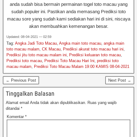
anda sudah bisa bermain permainan togel toto macau yang
sudah populer ini. Pastikan anda memasang Prediksi toto
macau sore yang sudah kami sediakan hari ini di sini, niscaya
akan membuahkan kemenangan besar.
Updated: 08-04-2021 — 02:59
Tag:
Angka Jadi Toto Macau
,
Angka main toto macau
,
angka main
toto macau malam
,
CK Macau
,
Prediksi akurat toto macau hari ini
,
Prediksi jitu toto macau malam ini
,
Prediksi keluaran toto macau
,
Prediksi toto macau
,
Prediksi Toto Macau Hari Ini
,
prediksi toto
macau malam
,
Prediksi Toto Macau Malam 19:00 KAMIS 08-04-2021
← Previous Post
Next Post →
Tinggalkan Balasan
Alamat email Anda tidak akan dipublikasikan.
Ruas yang wajib
ditandai
*
Komentar
*