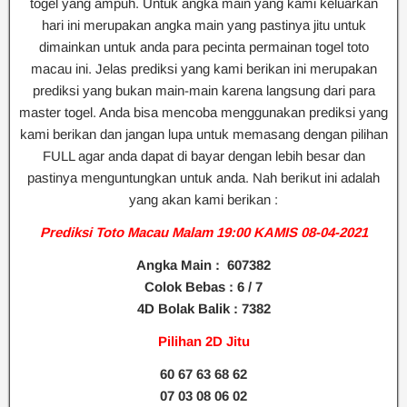
togel yang ampuh. Untuk angka main yang kami keluarkan
hari ini merupakan angka main yang pastinya jitu untuk
dimainkan untuk anda para pecinta permainan togel toto
macau ini. Jelas prediksi yang kami berikan ini merupakan
prediksi yang bukan main-main karena langsung dari para
master togel. Anda bisa mencoba menggunakan prediksi yang
kami berikan dan jangan lupa untuk memasang dengan pilihan
FULL agar anda dapat di bayar dengan lebih besar dan
pastinya menguntungkan untuk anda. Nah berikut ini adalah
yang akan kami berikan :
Prediksi Toto Macau Malam 19:00 KAMIS 08-04-2021
Angka Main : 607382
Colok Bebas : 6
/ 7
4D Bolak Balik : 7382
Pilihan 2D Jitu
60 67 63 68 62
07 03 08 06 02