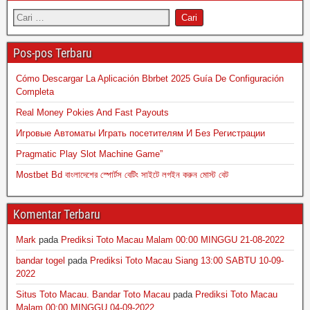
Pos-pos Terbaru
Cómo Descargar La Aplicación Bbrbet 2025 Guía De Configuración
Completa
Real Money Pokies And Fast Payouts
Игровые Автоматы Играть посетителям И Без Регистрации
Pragmatic Play Slot Machine Game”
Mostbet Bd বাংলাদেশের স্পোর্টস বেটিং সাইটে লগইন করুন মোস্ট বেট
Komentar Terbaru
Mark
pada
Prediksi Toto Macau Malam 00:00 MINGGU 21-08-2022
bandar togel
pada
Prediksi Toto Macau Siang 13:00 SABTU 10-09-
2022
Situs Toto Macau. Bandar Toto Macau
pada
Prediksi Toto Macau
Malam 00:00 MINGGU 04-09-2022