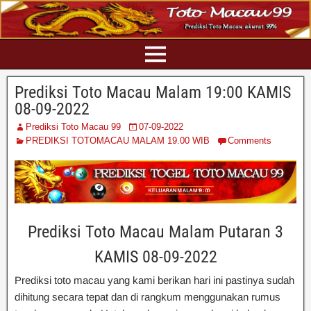
Prediksi Toto Macau Malam 19:00 KAMIS
08-09-2022
Prediksi Toto Macau 99
07-09-2022
PREDIKSI TOTOMACAU MALAM 19.00 WIB
Comments
Prediksi Toto Macau Malam Putaran 3
KAMIS 08-09-2022
Prediksi toto macau yang kami berikan hari ini pastinya sudah
dihitung secara tepat dan di rangkum menggunakan rumus