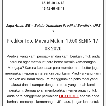
15 16 18 14 13
45 41 46 48 43
Jaga Aman BB – Selalu Utamakan Prediksi Sendiri < UPS
>
Prediksi Toto Macau Malam 19:00 SENIN 17-
08-2020
Prediksi yang kami persiapkan dan kami berikan untuk anda
berguna agar membuat para bettor meraih kemenangan.
Mengapa? Karena kepuasan para member atau bettor juga
merupakan kepuasan tersendiri bagi kami. Prediksi yang kami
berikan asli kami rangkum menggunakan paito togel yang
akurat dan di campur dengan rumus yang sudah kami
rangkum. Semua akan membuahkan kemenangan untuk
anda para penggemar permainan
OLXTOGEL
apabila anda
berhasil mencapai kemenangan JP paus, jangan lupa untuk