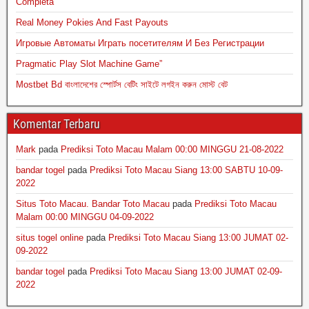
Completa
Real Money Pokies And Fast Payouts
Игровые Автоматы Играть посетителям И Без Регистрации
Pragmatic Play Slot Machine Game”
Mostbet Bd বাংলাদেশের স্পোর্টস বেটিং সাইটে লগইন করুন মোস্ট বেট
Komentar Terbaru
Mark
pada
Prediksi Toto Macau Malam 00:00 MINGGU 21-08-2022
bandar togel
pada
Prediksi Toto Macau Siang 13:00 SABTU 10-09-
2022
Situs Toto Macau. Bandar Toto Macau
pada
Prediksi Toto Macau
Malam 00:00 MINGGU 04-09-2022
situs togel online
pada
Prediksi Toto Macau Siang 13:00 JUMAT 02-
09-2022
bandar togel
pada
Prediksi Toto Macau Siang 13:00 JUMAT 02-09-
2022