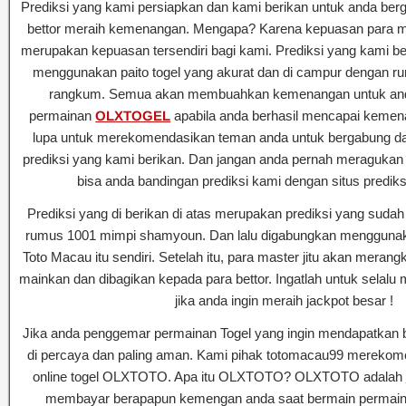
Prediksi yang kami persiapkan dan kami berikan untuk anda be
bettor meraih kemenangan. Mengapa? Karena kepuasan para me
merupakan kepuasan tersendiri bagi kami. Prediksi yang kami be
menggunakan paito togel yang akurat dan di campur dengan 
rangkum. Semua akan membuahkan kemenangan untuk an
permainan
OLXTOGEL
apabila anda berhasil mencapai kemen
lupa untuk merekomendasikan teman anda untuk bergabung da
prediksi yang kami berikan. Dan jangan anda pernah meragukan p
bisa anda bandingan prediksi kami dengan situs prediks
Prediksi yang di berikan di atas merupakan prediksi yang suda
rumus 1001 mimpi shamyoun. Dan lalu digabungkan menggunaka
Toto Macau itu sendiri. Setelah itu, para master jitu akan mera
mainkan dan dibagikan kepada para bettor. Ingatlah untuk selalu 
jika anda ingin meraih jackpot besar !
Jika anda penggemar permainan Togel yang ingin mendapatkan b
di percaya dan paling aman. Kami pihak totomacau99 merekom
online togel OLXTOTO. Apa itu OLXTOTO? OLXTOTO adalah
membayar berapapun kemengan anda saat bermain permaina