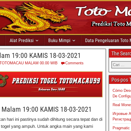
Alat Prediksi
Buku Mimpi
Data Pengeluaran Toto
The Sear
lam 19:00 KAMIS 18-03-2021
 TOTOMACAU MALAM 00.00 WIB
Comments
Pos-pos 
Cómo Desca
De Configu
Real Mone
u Malam 19:00 KAMIS 18-03-2021
Игровые А
n hari ini pastinya sudah dihitung secara tepat dan di
Регистрац
ogel yang ampuh. Untuk angka main yang kami
Pragmatic