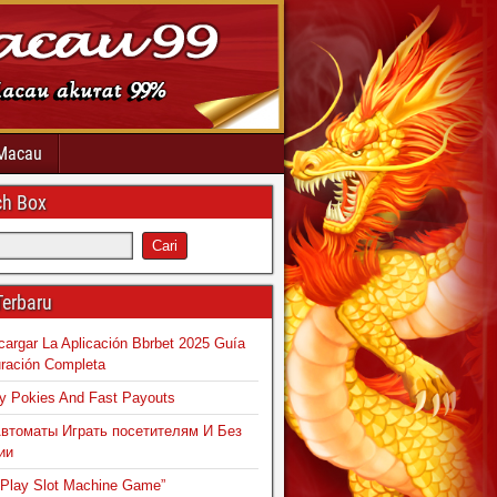
 Macau
ch Box
Terbaru
rgar La Aplicación Bbrbet 2025 Guía
ración Completa
y Pokies And Fast Payouts
втоматы Играть посетителям И Без
ии
 Play Slot Machine Game”