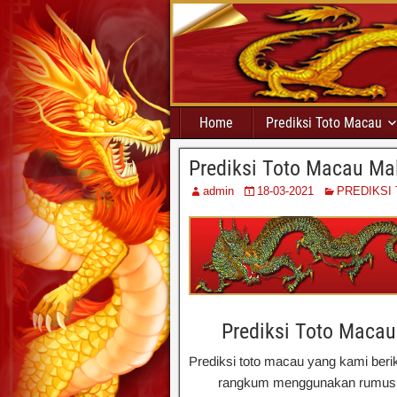
Home
Prediksi Toto Macau
Prediksi Toto Macau Ma
admin
18-03-2021
PREDIKSI
Prediksi Toto Maca
Prediksi toto macau yang kami berika
rangkum menggunakan rumus t