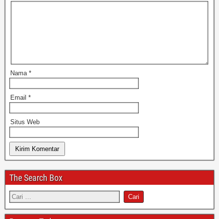
Nama
*
Email
*
Situs Web
The Search Box