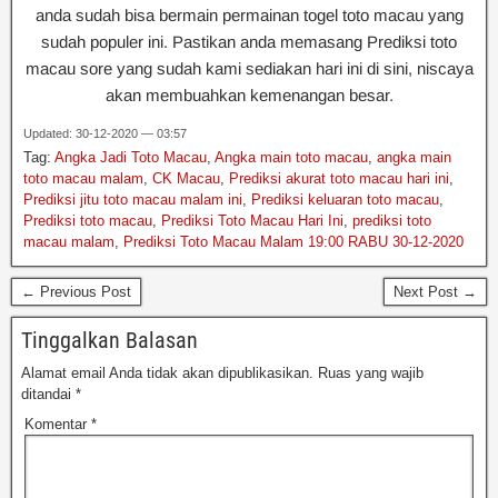
anda sudah bisa bermain permainan togel toto macau yang
sudah populer ini. Pastikan anda memasang Prediksi toto
macau sore yang sudah kami sediakan hari ini di sini, niscaya
akan membuahkan kemenangan besar.
Updated: 30-12-2020 — 03:57
Tag:
Angka Jadi Toto Macau
,
Angka main toto macau
,
angka main
toto macau malam
,
CK Macau
,
Prediksi akurat toto macau hari ini
,
Prediksi jitu toto macau malam ini
,
Prediksi keluaran toto macau
,
Prediksi toto macau
,
Prediksi Toto Macau Hari Ini
,
prediksi toto
macau malam
,
Prediksi Toto Macau Malam 19:00 RABU 30-12-2020
← Previous Post
Next Post →
Tinggalkan Balasan
Alamat email Anda tidak akan dipublikasikan.
Ruas yang wajib
ditandai
*
Komentar
*