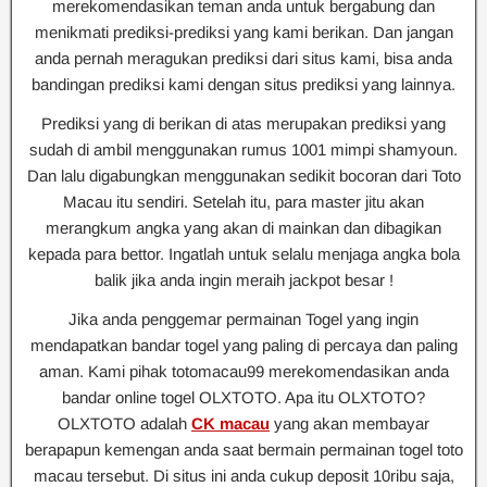
merekomendasikan teman anda untuk bergabung dan
menikmati prediksi-prediksi yang kami berikan. Dan jangan
anda pernah meragukan prediksi dari situs kami, bisa anda
bandingan prediksi kami dengan situs prediksi yang lainnya.
Prediksi yang di berikan di atas merupakan prediksi yang
sudah di ambil menggunakan rumus 1001 mimpi shamyoun.
Dan lalu digabungkan menggunakan sedikit bocoran dari Toto
Macau itu sendiri. Setelah itu, para master jitu akan
merangkum angka yang akan di mainkan dan dibagikan
kepada para bettor. Ingatlah untuk selalu menjaga angka bola
balik jika anda ingin meraih jackpot besar !
Jika anda penggemar permainan Togel yang ingin
mendapatkan bandar togel yang paling di percaya dan paling
aman. Kami pihak totomacau99 merekomendasikan anda
bandar online togel OLXTOTO. Apa itu OLXTOTO?
OLXTOTO adalah
CK macau
yang akan membayar
berapapun kemengan anda saat bermain permainan togel toto
macau tersebut. Di situs ini anda cukup deposit 10ribu saja,