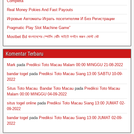
Completa
Real Money Pokies And Fast Payouts
Игровые Автоматы Играть посетителям И Без Регистрации
Pragmatic Play Slot Machine Game”
Mostbet Bd বাংলাদেশের স্পোর্টস বেটিং সাইটে লগইন করুন মোস্ট বেট
Komentar Terbaru
Mark
pada
Prediksi Toto Macau Malam 00:00 MINGGU 21-08-2022
bandar togel
pada
Prediksi Toto Macau Siang 13:00 SABTU 10-09-
2022
Situs Toto Macau. Bandar Toto Macau
pada
Prediksi Toto Macau
Malam 00:00 MINGGU 04-09-2022
situs togel online
pada
Prediksi Toto Macau Siang 13:00 JUMAT 02-
09-2022
bandar togel
pada
Prediksi Toto Macau Siang 13:00 JUMAT 02-09-
2022