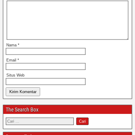
Nama
*
Email
*
Situs Web
The Search Box