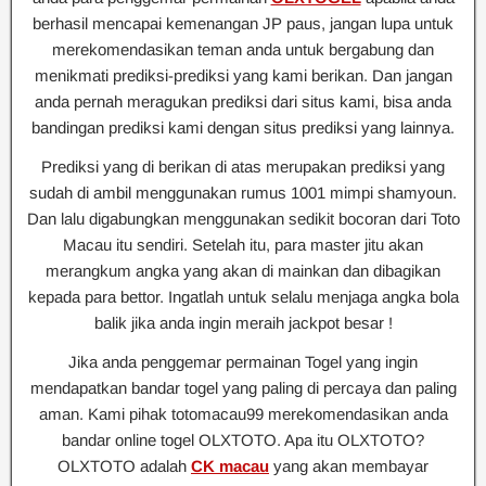
berhasil mencapai kemenangan JP paus, jangan lupa untuk
merekomendasikan teman anda untuk bergabung dan
menikmati prediksi-prediksi yang kami berikan. Dan jangan
anda pernah meragukan prediksi dari situs kami, bisa anda
bandingan prediksi kami dengan situs prediksi yang lainnya.
Prediksi yang di berikan di atas merupakan prediksi yang
sudah di ambil menggunakan rumus 1001 mimpi shamyoun.
Dan lalu digabungkan menggunakan sedikit bocoran dari Toto
Macau itu sendiri. Setelah itu, para master jitu akan
merangkum angka yang akan di mainkan dan dibagikan
kepada para bettor. Ingatlah untuk selalu menjaga angka bola
balik jika anda ingin meraih jackpot besar !
Jika anda penggemar permainan Togel yang ingin
mendapatkan bandar togel yang paling di percaya dan paling
aman. Kami pihak totomacau99 merekomendasikan anda
bandar online togel OLXTOTO. Apa itu OLXTOTO?
OLXTOTO adalah
CK macau
yang akan membayar