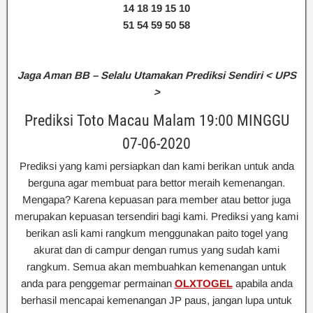
14 18 19 15 10
51 54 59 50 58
Jaga Aman BB – Selalu Utamakan Prediksi Sendiri < UPS
>
Prediksi Toto Macau Malam 19:00 MINGGU
07-06-2020
Prediksi yang kami persiapkan dan kami berikan untuk anda
berguna agar membuat para bettor meraih kemenangan.
Mengapa? Karena kepuasan para member atau bettor juga
merupakan kepuasan tersendiri bagi kami. Prediksi yang kami
berikan asli kami rangkum menggunakan paito togel yang
akurat dan di campur dengan rumus yang sudah kami
rangkum. Semua akan membuahkan kemenangan untuk
anda para penggemar permainan
OLXTOGEL
apabila anda
berhasil mencapai kemenangan JP paus, jangan lupa untuk