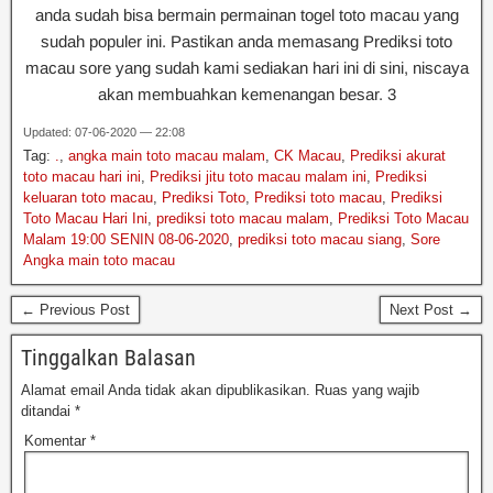
anda sudah bisa bermain permainan togel toto macau yang
sudah populer ini. Pastikan anda memasang Prediksi toto
macau sore yang sudah kami sediakan hari ini di sini, niscaya
akan membuahkan kemenangan besar. 3
Updated: 07-06-2020 — 22:08
Tag:
.
,
angka main toto macau malam
,
CK Macau
,
Prediksi akurat
toto macau hari ini
,
Prediksi jitu toto macau malam ini
,
Prediksi
keluaran toto macau
,
Prediksi Toto
,
Prediksi toto macau
,
Prediksi
Toto Macau Hari Ini
,
prediksi toto macau malam
,
Prediksi Toto Macau
Malam 19:00 SENIN 08-06-2020
,
prediksi toto macau siang
,
Sore
Angka main toto macau
← Previous Post
Next Post →
Tinggalkan Balasan
Alamat email Anda tidak akan dipublikasikan.
Ruas yang wajib
ditandai
*
Komentar
*