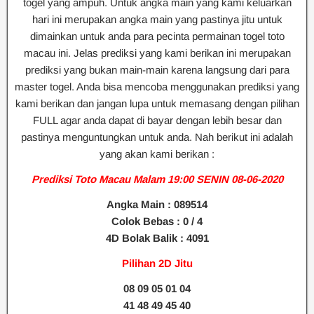
togel yang ampuh. Untuk angka main yang kami keluarkan
hari ini merupakan angka main yang pastinya jitu untuk
dimainkan untuk anda para pecinta permainan togel toto
macau ini. Jelas prediksi yang kami berikan ini merupakan
prediksi yang bukan main-main karena langsung dari para
master togel. Anda bisa mencoba menggunakan prediksi yang
kami berikan dan jangan lupa untuk memasang dengan pilihan
FULL agar anda dapat di bayar dengan lebih besar dan
pastinya menguntungkan untuk anda. Nah berikut ini adalah
yang akan kami berikan :
Prediksi Toto Macau Malam 19:00 SENIN 08-06-2020
Angka Main : 089514
Colok Bebas : 0 / 4
4D Bolak Balik : 4091
Pilihan 2D Jitu
08 09 05 01 04
41 48 49 45 40