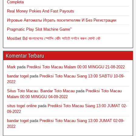
Completa
Real Money Pokies And Fast Payouts
Игровые Автоматы Играть посетителям И Без Регистрации
Pragmatic Play Slot Machine Game”
Mostbet Bd বাংলাদেশের স্পোর্টস বেটিং সাইটে লগইন করুন মোস্ট বেট
Komentar Terbaru
Mark
pada
Prediksi Toto Macau Malam 00:00 MINGGU 21-08-2022
bandar togel
pada
Prediksi Toto Macau Siang 13:00 SABTU 10-09-
2022
Situs Toto Macau. Bandar Toto Macau
pada
Prediksi Toto Macau
Malam 00:00 MINGGU 04-09-2022
situs togel online
pada
Prediksi Toto Macau Siang 13:00 JUMAT 02-
09-2022
bandar togel
pada
Prediksi Toto Macau Siang 13:00 JUMAT 02-09-
2022