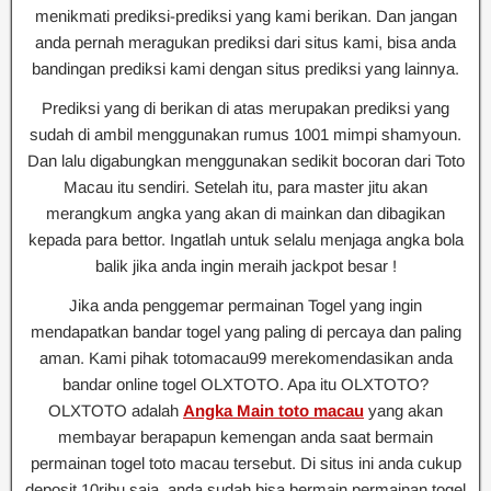
menikmati prediksi-prediksi yang kami berikan. Dan jangan
anda pernah meragukan prediksi dari situs kami, bisa anda
bandingan prediksi kami dengan situs prediksi yang lainnya.
Prediksi yang di berikan di atas merupakan prediksi yang
sudah di ambil menggunakan rumus 1001 mimpi shamyoun.
Dan lalu digabungkan menggunakan sedikit bocoran dari Toto
Macau itu sendiri. Setelah itu, para master jitu akan
merangkum angka yang akan di mainkan dan dibagikan
kepada para bettor. Ingatlah untuk selalu menjaga angka bola
balik jika anda ingin meraih jackpot besar !
Jika anda penggemar permainan Togel yang ingin
mendapatkan bandar togel yang paling di percaya dan paling
aman. Kami pihak totomacau99 merekomendasikan anda
bandar online togel OLXTOTO. Apa itu OLXTOTO?
OLXTOTO adalah
Angka Main toto macau
yang akan
membayar berapapun kemengan anda saat bermain
permainan togel toto macau tersebut. Di situs ini anda cukup
deposit 10ribu saja, anda sudah bisa bermain permainan togel