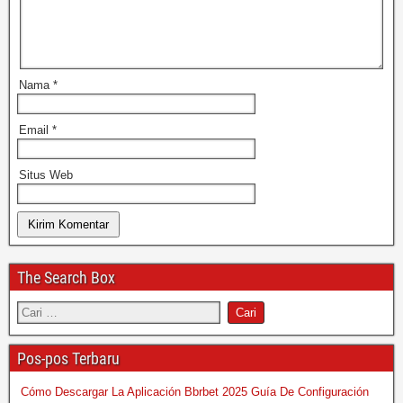
Nama
*
Email
*
Situs Web
The Search Box
Pos-pos Terbaru
Cómo Descargar La Aplicación Bbrbet 2025 Guía De Configuración