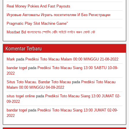
Real Money Pokies And Fast Payouts
Игровые Автоматы Играть посетителям И Без Регистрации
Pragmatic Play Slot Machine Game”
Mostbet Bd বাংলাদেশের স্পোর্টস বেটিং সাইটে লগইন করুন মোস্ট বেট
Komentar Terbaru
Mark
pada
Prediksi Toto Macau Malam 00:00 MINGGU 21-08-2022
bandar togel
pada
Prediksi Toto Macau Siang 13:00 SABTU 10-09-
2022
Situs Toto Macau. Bandar Toto Macau
pada
Prediksi Toto Macau
Malam 00:00 MINGGU 04-09-2022
situs togel online
pada
Prediksi Toto Macau Siang 13:00 JUMAT 02-
09-2022
bandar togel
pada
Prediksi Toto Macau Siang 13:00 JUMAT 02-09-
2022