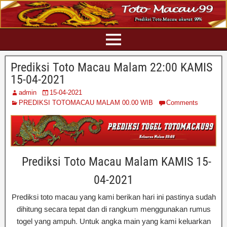
Prediksi Toto Macau Malam 22:00 KAMIS
15-04-2021
admin
15-04-2021
PREDIKSI TOTOMACAU MALAM 00.00 WIB
Comments
Prediksi Toto Macau Malam KAMIS 15-
04-2021
Prediksi toto macau yang kami berikan hari ini pastinya sudah
dihitung secara tepat dan di rangkum menggunakan rumus
togel yang ampuh. Untuk angka main yang kami keluarkan