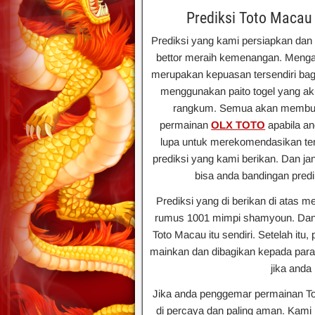
Prediksi Toto Macau
Prediksi yang kami persiapkan dan
bettor meraih kemenangan. Menga
merupakan kepuasan tersendiri bagi
menggunakan paito togel yang a
rangkum. Semua akan membua
permainan
OLX TOTO
apabila a
lupa untuk merekomendasikan te
prediksi yang kami berikan. Dan ja
bisa anda bandingan predi
Prediksi yang di berikan di atas 
rumus 1001 mimpi shamyoun. Dan 
Toto Macau itu sendiri. Setelah it
mainkan dan dibagikan kepada para b
jika anda
Jika anda penggemar permainan Tog
di percaya dan paling aman. Kam