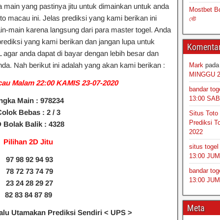
a main yang pastinya jitu untuk dimainkan untuk anda
Mostbet Bd ব
to macau ini. Jelas prediksi yang kami berikan ini
বেট
n-main karena langsung dari para master togel. Anda
diksi yang kami berikan dan jangan lupa untuk
Komentar
agar anda dapat di bayar dengan lebih besar dan
a. Nah berikut ini adalah yang akan kami berikan :
Mark
pad
MINGGU 2
cau Malam 22:00 KAMIS 23-07-2020
bandar tog
13:00 SAB
ngka Main : 978234
olok Bebas : 2 / 3
Situs Tot
Prediksi 
 Bolak Balik : 4328
2022
Pilihan 2D Jitu
situs togel
13:00 JUM
97 98 92 94 93
bandar tog
78 72 73 74 79
13:00 JUM
23 24 28 29 27
82 83 84 87 89
Meta
makan Prediksi Sendiri < UPS >