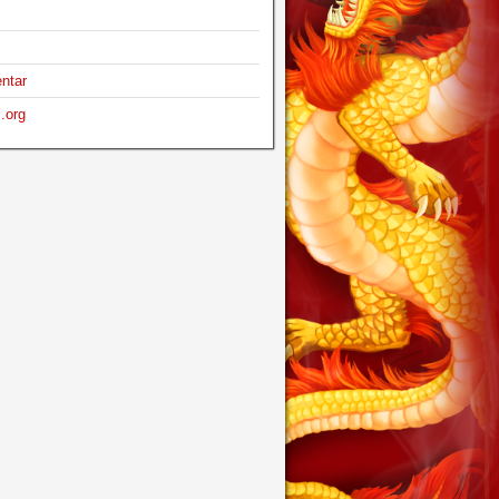
ntar
.org