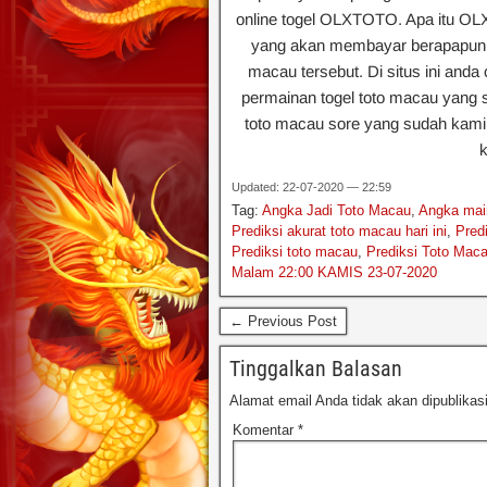
online togel OLXTOTO. Apa itu
yang akan membayar berapapun k
macau tersebut. Di situs ini anda
permainan togel toto macau yang 
toto macau sore yang sudah kami 
Updated: 22-07-2020 — 22:59
Tag:
Angka Jadi Toto Macau
,
Angka mai
Prediksi akurat toto macau hari ini
,
Predi
Prediksi toto macau
,
Prediksi Toto Maca
Malam 22:00 KAMIS 23-07-2020
← Previous Post
Tinggalkan Balasan
Alamat email Anda tidak akan dipublikas
Komentar
*