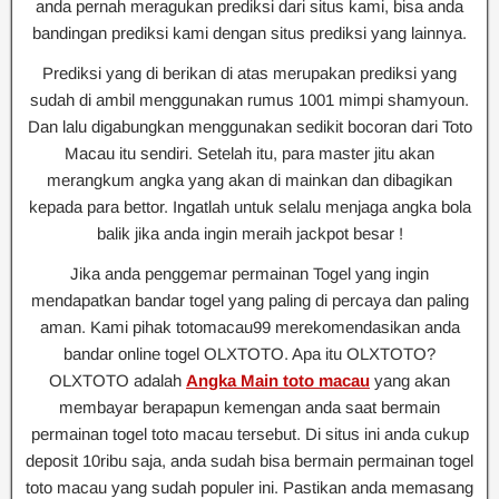
anda pernah meragukan prediksi dari situs kami, bisa anda
bandingan prediksi kami dengan situs prediksi yang lainnya.
Prediksi yang di berikan di atas merupakan prediksi yang
sudah di ambil menggunakan rumus 1001 mimpi shamyoun.
Dan lalu digabungkan menggunakan sedikit bocoran dari Toto
Macau itu sendiri. Setelah itu, para master jitu akan
merangkum angka yang akan di mainkan dan dibagikan
kepada para bettor. Ingatlah untuk selalu menjaga angka bola
balik jika anda ingin meraih jackpot besar !
Jika anda penggemar permainan Togel yang ingin
mendapatkan bandar togel yang paling di percaya dan paling
aman. Kami pihak totomacau99 merekomendasikan anda
bandar online togel OLXTOTO. Apa itu OLXTOTO?
OLXTOTO adalah
Angka Main toto macau
yang akan
membayar berapapun kemengan anda saat bermain
permainan togel toto macau tersebut. Di situs ini anda cukup
deposit 10ribu saja, anda sudah bisa bermain permainan togel
toto macau yang sudah populer ini. Pastikan anda memasang