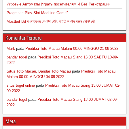
Игровые Автоматы Играть посетителям И Без Регистрации
Pragmatic Play Slot Machine Game”
Mostbet Bd বাংলাদেশের স্পোর্টস বেটিং সাইটে লগইন করুন মোস্ট বেট
Komentar Terbaru
Mark
pada
Prediksi Toto Macau Malam 00:00 MINGGU 21-08-2022
bandar togel
pada
Prediksi Toto Macau Siang 13:00 SABTU 10-09-
2022
Situs Toto Macau. Bandar Toto Macau
pada
Prediksi Toto Macau
Malam 00:00 MINGGU 04-09-2022
situs togel online
pada
Prediksi Toto Macau Siang 13:00 JUMAT 02-
09-2022
bandar togel
pada
Prediksi Toto Macau Siang 13:00 JUMAT 02-09-
2022
Meta