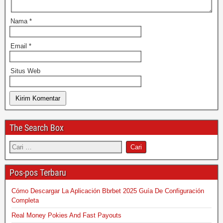
Nama
*
Email
*
Situs Web
The Search Box
Pos-pos Terbaru
Cómo Descargar La Aplicación Bbrbet 2025 Guía De Configuración
Completa
Real Money Pokies And Fast Payouts