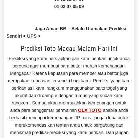
01 02 07 05 09
Jaga Aman BB – Selalu Utamakan Prediksi
Sendiri < UPS >
Prediksi Toto Macau Malam Hari Ini
Prediksi yang kami persiapkan dan kami berikan untuk anda
berguna agar membuat para bettor meraih kemenangan.
Mengapa? Karena kepuasan para member atau bettor juga
merupakan kepuasan tersendiri bagi kami. Prediksi yang kami
berikan asli kami rangkum menggunakan paito togel yang
akurat dan di campur dengan rumus yang sudah kami
rangkum. Semua akan membuahkan kemenangan untuk
anda para penggemar permainan
OLX TOTO
apabila anda
berhasil mencapai kemenangan JP paus, jangan lupa untuk
merekomendasikan teman anda untuk bergabung dan
menikmati prediksi-prediksi yang kami berikan. Dan jangan