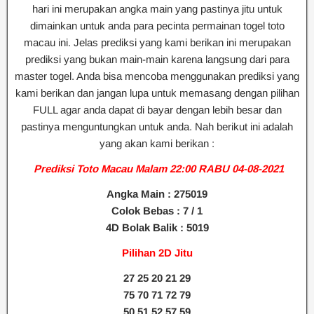
hari ini merupakan angka main yang pastinya jitu untuk
dimainkan untuk anda para pecinta permainan togel toto
macau ini. Jelas prediksi yang kami berikan ini merupakan
prediksi yang bukan main-main karena langsung dari para
master togel. Anda bisa mencoba menggunakan prediksi yang
kami berikan dan jangan lupa untuk memasang dengan pilihan
FULL agar anda dapat di bayar dengan lebih besar dan
pastinya menguntungkan untuk anda. Nah berikut ini adalah
yang akan kami berikan :
Prediksi Toto Macau Malam 22:00 RABU 04-08-2021
Angka Main : 275019
Colok Bebas : 7
/ 1
4D Bolak Balik : 5019
Pilihan 2D Jitu
27 25 20 21 29
75 70 71 72 79
50 51 52 57 59