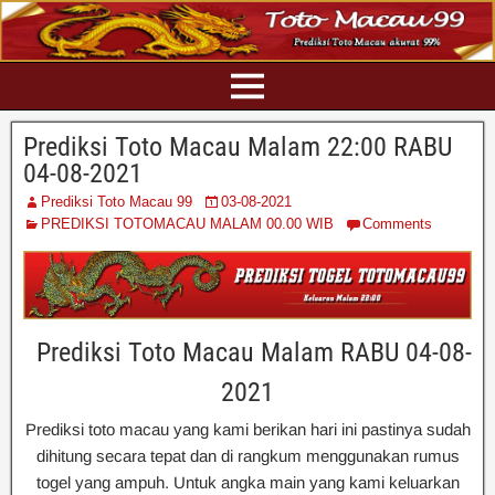
Prediksi Toto Macau Malam 22:00 RABU
04-08-2021
Prediksi Toto Macau 99
03-08-2021
PREDIKSI TOTOMACAU MALAM 00.00 WIB
Comments
Prediksi Toto Macau Malam RABU 04-08-
2021
Prediksi toto macau yang kami berikan hari ini pastinya sudah
dihitung secara tepat dan di rangkum menggunakan rumus
togel yang ampuh. Untuk angka main yang kami keluarkan