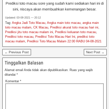
Prediksi toto macau sore yang sudah kami sediakan hari ini di
sini, niscaya akan membuahkan kemenangan besar.
Updated: 03-08-2021 — 20:12
Tag:
Angka Jadi Toto Macau
,
Angka main toto macau
,
angka main
toto macau malam
,
CK Macau
,
Prediksi akurat toto macau hari ini
,
Prediksi jitu toto macau malam ini
,
Prediksi keluaran toto macau
,
Prediksi toto macau
,
Prediksi Toto Macau Hari Ini
,
prediksi toto
macau malam
,
Prediksi Toto Macau Malam 22:00 RABU 04-08-2021
← Previous Post
Next Post →
Tinggalkan Balasan
Alamat email Anda tidak akan dipublikasikan.
Ruas yang wajib
ditandai
*
Komentar
*