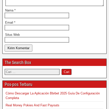
Nama
*
Email
*
Situs Web
The Search Box
Pos-pos Terbaru
Cómo Descargar La Aplicación Bbrbet 2025 Guía De Configuración
Completa
Real Money Pokies And Fast Payouts