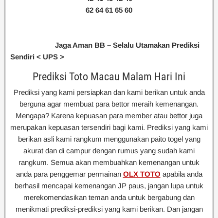
62 64 61 65 60
Jaga Aman BB – Selalu Utamakan Prediksi
Sendiri < UPS >
Prediksi Toto Macau Malam Hari Ini
Prediksi yang kami persiapkan dan kami berikan untuk anda
berguna agar membuat para bettor meraih kemenangan.
Mengapa? Karena kepuasan para member atau bettor juga
merupakan kepuasan tersendiri bagi kami. Prediksi yang kami
berikan asli kami rangkum menggunakan paito togel yang
akurat dan di campur dengan rumus yang sudah kami
rangkum. Semua akan membuahkan kemenangan untuk
anda para penggemar permainan
OLX TOTO
apabila anda
berhasil mencapai kemenangan JP paus, jangan lupa untuk
merekomendasikan teman anda untuk bergabung dan
menikmati prediksi-prediksi yang kami berikan. Dan jangan