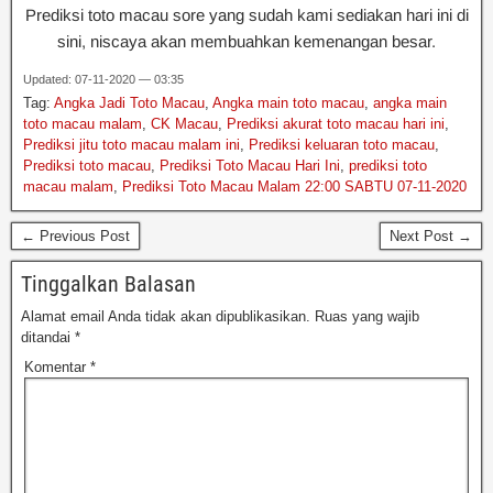
Prediksi toto macau sore yang sudah kami sediakan hari ini di
sini, niscaya akan membuahkan kemenangan besar.
Updated: 07-11-2020 — 03:35
Tag:
Angka Jadi Toto Macau
,
Angka main toto macau
,
angka main
toto macau malam
,
CK Macau
,
Prediksi akurat toto macau hari ini
,
Prediksi jitu toto macau malam ini
,
Prediksi keluaran toto macau
,
Prediksi toto macau
,
Prediksi Toto Macau Hari Ini
,
prediksi toto
macau malam
,
Prediksi Toto Macau Malam 22:00 SABTU 07-11-2020
← Previous Post
Next Post →
Tinggalkan Balasan
Alamat email Anda tidak akan dipublikasikan.
Ruas yang wajib
ditandai
*
Komentar
*