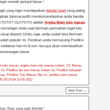
 ingin meraih jackpot besar !
ogel yang ingin mendapatkan
bandar togel
yang paling
i pihak totomacau99 merekomendasikan anda bandar
 OLXTOTO? OLXTOTO adalah
Angka Main toto macau
emengan anda saat bermain permainan togel toto
 cukup deposit 10ribu saja, anda sudah bisa bermain
sudah populer ini. Pastikan anda memasang Prediksi
sediakan hari ini di sini, niscaya akan membuahkan
kemenangan besar.
n toto macau
,
angka main toto macau malam
,
CK Macau
,
 ini
,
Prediksi jitu toto macau malam ini
,
Prediksi keluaran
acau
,
Prediksi Toto Macau Hari Ini
,
prediksi toto macau
:00 SELASA 10-05-2022
Next Post →
ikan.
Ruas yang wajib ditandai
*