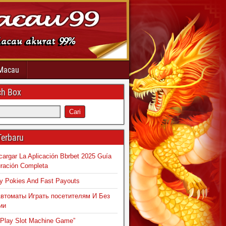
 Macau
ch Box
Terbaru
rgar La Aplicación Bbrbet 2025 Guía
ración Completa
y Pokies And Fast Payouts
втоматы Играть посетителям И Без
ии
 Play Slot Machine Game”