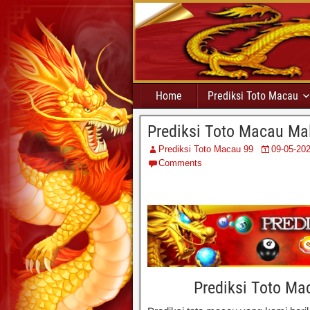
Home
Prediksi Toto Macau
Prediksi Toto Macau M
Prediksi Toto Macau 99
09-05-20
Comments
Prediksi Toto Ma