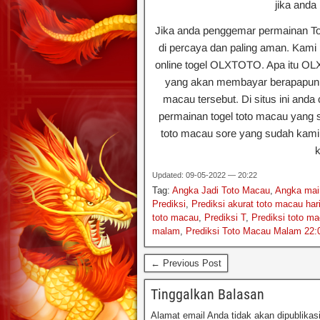
jika anda
Jika anda penggemar permainan T
di percaya dan paling aman. Kam
online togel OLXTOTO. Apa itu
yang akan membayar berapapun k
macau tersebut. Di situs ini anda
permainan togel toto macau yang 
toto macau sore yang sudah kami 
Updated: 09-05-2022 — 20:22
Tag:
Angka Jadi Toto Macau
,
Angka mai
Prediksi
,
Prediksi akurat toto macau hari
toto macau
,
Prediksi T
,
Prediksi toto m
malam
,
Prediksi Toto Macau Malam 22
← Previous Post
Tinggalkan Balasan
Alamat email Anda tidak akan dipublikas