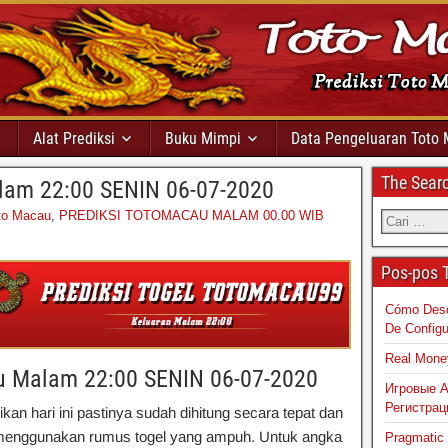
Alat Prediksi
Buku Mimpi
Data Pengeluaran Toto
The Sear
lam 22:00 SENIN 06-07-2020
oto Macau
,
PREDIKSI TOTOMACAU MALAM 00.00 WIB
Pos-pos 
Cómo Desca
De Configu
Real Mone
u Malam 22:00 SENIN 06-07-2020
Игровые А
Регистрац
kan hari ini pastinya sudah dihitung secara tepat dan
enggunakan rumus togel yang ampuh. Untuk angka
Pragmatic