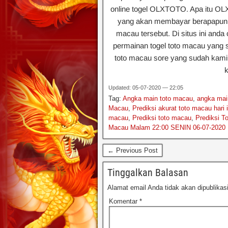
online togel OLXTOTO. Apa itu
yang akan membayar berapapun k
macau tersebut. Di situs ini anda
permainan togel toto macau yang 
toto macau sore yang sudah kami 
Updated: 05-07-2020 — 22:05
Tag:
Angka main toto macau
,
angka mai
Macau
,
Prediksi akurat toto macau hari i
macau
,
Prediksi toto macau
,
Prediksi T
Macau Malam 22:00 SENIN 06-07-2020
← Previous Post
Tinggalkan Balasan
Alamat email Anda tidak akan dipublikas
Komentar
*