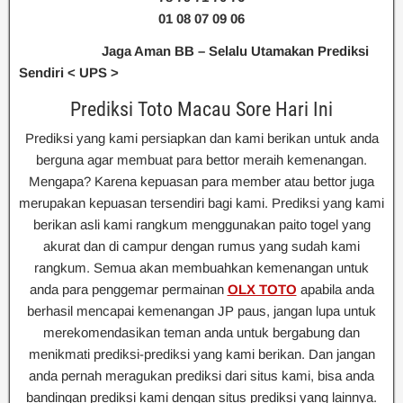
01 08 07 09 06
Jaga Aman BB – Selalu Utamakan Prediksi
Sendiri < UPS >
Prediksi Toto Macau Sore Hari Ini
Prediksi yang kami persiapkan dan kami berikan untuk anda
berguna agar membuat para bettor meraih kemenangan.
Mengapa? Karena kepuasan para member atau bettor juga
merupakan kepuasan tersendiri bagi kami. Prediksi yang kami
berikan asli kami rangkum menggunakan paito togel yang
akurat dan di campur dengan rumus yang sudah kami
rangkum. Semua akan membuahkan kemenangan untuk
anda para penggemar permainan
OLX TOTO
apabila anda
berhasil mencapai kemenangan JP paus, jangan lupa untuk
merekomendasikan teman anda untuk bergabung dan
menikmati prediksi-prediksi yang kami berikan. Dan jangan
anda pernah meragukan prediksi dari situs kami, bisa anda
bandingan prediksi kami dengan situs prediksi yang lainnya.