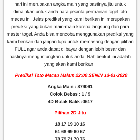
hari ini merupakan angka main yang pastinya jitu untuk
dimainkan untuk anda para pecinta permainan togel toto
macau ini. Jelas prediksi yang kami berikan ini merupakan
prediksi yang bukan main-main karena langsung dari para
master togel. Anda bisa mencoba menggunakan prediksi yang
kami berikan dan jangan lupa untuk memasang dengan pilihan
FULL agar anda dapat di bayar dengan lebih besar dan
pastinya menguntungkan untuk anda. Nah berikut ini adalah
yang akan kami berikan :
Prediksi Toto Macau Malam 22:00 SENIN 13-01-2020
Angka Main : 879061
Colok Bebas : 1 / 9
4D Bolak Balik :0617
Pilihan 2D Jitu
18 17 19 10 16
61 68 69 60 67
78 79 71 70 76