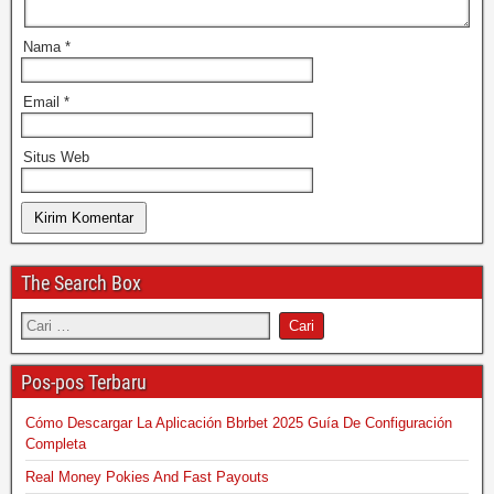
Nama
*
Email
*
Situs Web
The Search Box
Pos-pos Terbaru
Cómo Descargar La Aplicación Bbrbet 2025 Guía De Configuración
Completa
Real Money Pokies And Fast Payouts