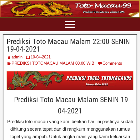
Prediksi Toto Macau Malam 22:00 SENIN
19-04-2021
admin
19-04-2021
PREDIKSI TOTOMACAU MALAM 00.00 WIB
Comments
Prediksi Toto Macau Malam SENIN 19-
04-2021
Prediksi toto macau yang kami berikan hari ini pastinya sudah
dihitung secara tepat dan di rangkum menggunakan rumus
togel yang ampuh. Untuk angka main yang kami keluarkan