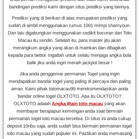
bandingan prediksi kami dengan situs prediksi yang lainnya.
Prediksi yang di berikan di atas merupakan prediksi yang
sudah di ambil menggunakan rumus 1001 mimpi shamyoun.
Dan lalu digabungkan menggunakan sedikit bocoran dari Toto
Macau itu sendiri. Setelah itu, para master jitu akan
merangkum angka yang akan di mainkan dan dibagikan
kepada para bettor. Ingatlah untuk selalu menjaga angka bola
balik jika anda ingin meraih jackpot besar !
Jika anda penggemar permainan Togel yang ingin
mendapatkan bandar togel yang paling di percaya dan paling
aman. Kami pihak totomacau99 merekomendasikan anda
bandar online togel OLXTOTO. Apa itu OLXTOTO?
OLXTOTO adalah
Angka Main toto macau
yang akan
membayar berapapun kemengan anda saat bermain
permainan togel toto macau tersebut. Di situs ini anda cukup
deposit 10ribu saja, anda sudah bisa bermain permainan togel
toto macau yang sudah populer ini. Pastikan anda memasang