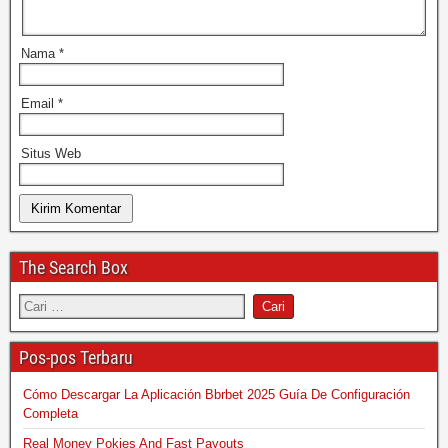
Nama
*
Email
*
Situs Web
The Search Box
Pos-pos Terbaru
Cómo Descargar La Aplicación Bbrbet 2025 Guía De Configuración
Completa
Real Money Pokies And Fast Payouts