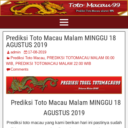
Prediksi Toto Macau Malam MINGGU 18
AGUSTUS 2019
admin
17-08-2019
Prediksi Toto Macau
,
PREDIKSI TOTOMACAU MALAM 00.00
WIB
,
PREDIKSI TOTOMACAU MALAM 22:00 WIB
Comments
Prediksi Toto Macau Malam MINGGU 18
AGUSTUS 2019
Prediksi toto macau yang kami berikan hari ini pastinya sudah