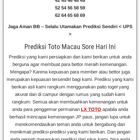
42 45 46 48 49
52 54 56 58 59
62 64 65 68 69
Jaga Aman BB – Selalu Utamakan Prediksi Sendiri < UPS
>
Prediksi Toto Macau Sore Hari Ini
Prediksi yang kami persiapkan dan kami berikan untuk anda
berguna agar membuat para bettor meraih kemenangan.
Mengapa? Karena kepuasan para member atau bettor juga
merupakan kepuasan tersendiri bagi kami. Prediksi yang kami
berikan asli kami rangkum menggunakan paito togel yang
akurat dan di campur dengan rumus yang sudah kami
rangkum. Semua akan membuahkan kemenangan untuk
anda para penggemar permainan
LX TOTO
apabila anda
berhasil mencapai kemenangan JP paus, jangan lupa untuk
merekomendasikan teman anda untuk bergabung dan
menikmati prediksi-prediksi yang kami berikan. Dan jangan
anda pernah meragukan prediksi dari situs kami, bisa anda