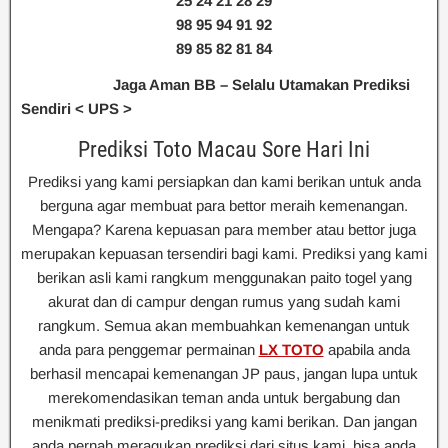
25 24 21 28 29
98 95 94 91 92
89 85 82 81 84
Jaga Aman BB – Selalu Utamakan Prediksi
Sendiri < UPS >
Prediksi Toto Macau Sore Hari Ini
Prediksi yang kami persiapkan dan kami berikan untuk anda
berguna agar membuat para bettor meraih kemenangan.
Mengapa? Karena kepuasan para member atau bettor juga
merupakan kepuasan tersendiri bagi kami. Prediksi yang kami
berikan asli kami rangkum menggunakan paito togel yang
akurat dan di campur dengan rumus yang sudah kami
rangkum. Semua akan membuahkan kemenangan untuk
anda para penggemar permainan
LX TOTO
apabila anda
berhasil mencapai kemenangan JP paus, jangan lupa untuk
merekomendasikan teman anda untuk bergabung dan
menikmati prediksi-prediksi yang kami berikan. Dan jangan
anda pernah meragukan prediksi dari situs kami, bisa anda