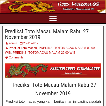
Prediksi Toto Macau Malam Rabu 27
November 2019
admin
26-11-2019
Prediksi Toto Macau
,
PREDIKSI TOTOMACAU MALAM 00.00
WIB
,
PREDIKSI TOTOMACAU MALAM 22:00 WIB
Comments
Prediksi Toto Macau Malam Rabu 27
November 2019
Prediksi toto macau yang kami berikan hari ini pastinya sudah