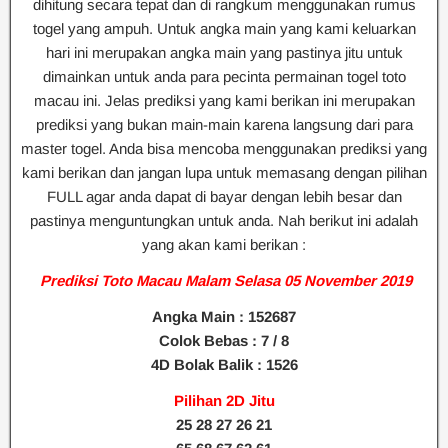
dihitung secara tepat dan di rangkum menggunakan rumus
togel yang ampuh. Untuk angka main yang kami keluarkan
hari ini merupakan angka main yang pastinya jitu untuk
dimainkan untuk anda para pecinta permainan togel toto
macau ini. Jelas prediksi yang kami berikan ini merupakan
prediksi yang bukan main-main karena langsung dari para
master togel. Anda bisa mencoba menggunakan prediksi yang
kami berikan dan jangan lupa untuk memasang dengan pilihan
FULL agar anda dapat di bayar dengan lebih besar dan
pastinya menguntungkan untuk anda. Nah berikut ini adalah
yang akan kami berikan :
Prediksi Toto Macau Malam Selasa 05 November 2019
Angka Main : 152687
Colok Bebas : 7 / 8
4D Bolak Balik : 1526
Pilihan 2D Jitu
25 28 27 26 21