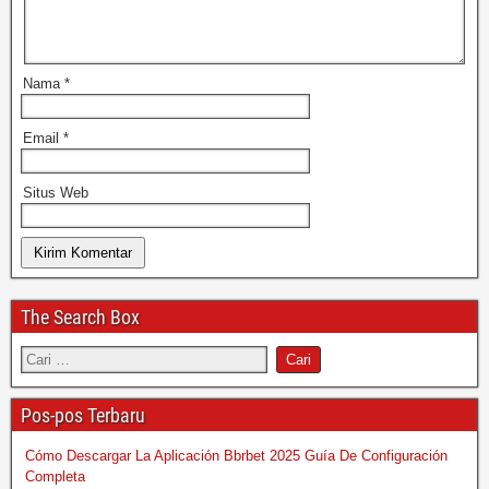
Nama
*
Email
*
Situs Web
The Search Box
Pos-pos Terbaru
Cómo Descargar La Aplicación Bbrbet 2025 Guía De Configuración
Completa