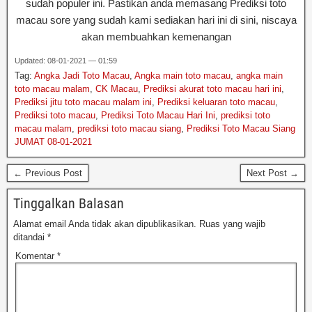
sudah populer ini. Pastikan anda memasang Prediksi toto
macau sore yang sudah kami sediakan hari ini di sini, niscaya
akan membuahkan kemenangan
Updated: 08-01-2021 — 01:59
Tag:
Angka Jadi Toto Macau
,
Angka main toto macau
,
angka main
toto macau malam
,
CK Macau
,
Prediksi akurat toto macau hari ini
,
Prediksi jitu toto macau malam ini
,
Prediksi keluaran toto macau
,
Prediksi toto macau
,
Prediksi Toto Macau Hari Ini
,
prediksi toto
macau malam
,
prediksi toto macau siang
,
Prediksi Toto Macau Siang
JUMAT 08-01-2021
← Previous Post
Next Post →
Tinggalkan Balasan
Alamat email Anda tidak akan dipublikasikan.
Ruas yang wajib
ditandai
*
Komentar
*