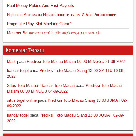
Real Money Pokies And Fast Payouts
Игровые Автоматы Играть посетителям И Без Регистрации
Pragmatic Play Slot Machine Game”
Mostbet Bd বাংলাদেশের স্পোর্টস বেটিং সাইটে লগইন করুন মোস্ট বেট
Komentar Terbaru
Mark
pada
Prediksi Toto Macau Malam 00:00 MINGGU 21-08-2022
bandar togel
pada
Prediksi Toto Macau Siang 13:00 SABTU 10-09-
2022
Situs Toto Macau. Bandar Toto Macau
pada
Prediksi Toto Macau
Malam 00:00 MINGGU 04-09-2022
situs togel online
pada
Prediksi Toto Macau Siang 13:00 JUMAT 02-
09-2022
bandar togel
pada
Prediksi Toto Macau Siang 13:00 JUMAT 02-09-
2022