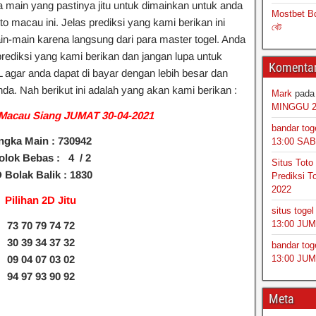
a main yang pastinya jitu untuk dimainkan untuk anda
Mostbet Bd ব
to macau ini. Jelas prediksi yang kami berikan ini
বেট
n-main karena langsung dari para master togel. Anda
diksi yang kami berikan dan jangan lupa untuk
Komentar
agar anda dapat di bayar dengan lebih besar dan
a. Nah berikut ini adalah yang akan kami berikan :
Mark
pad
MINGGU 2
 Macau Siang JUMAT 30-04-2021
bandar tog
ngka Main : 730942
13:00 SAB
olok Bebas : 4
/ 2
Situs Tot
 Bolak Balik : 1830
Prediksi 
2022
Pilihan 2D Jitu
situs togel
13:00 JUM
73 70 79 74 72
30 39 34 37 32
bandar tog
13:00 JUM
09 04 07 03 02
94 97 93 90 92
Meta