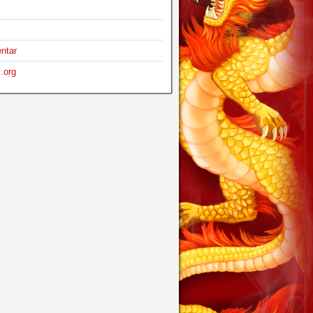
ntar
.org