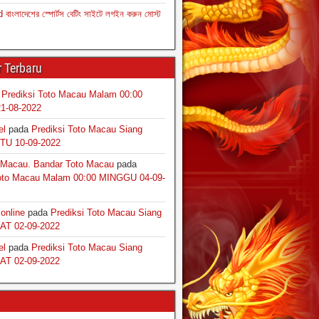
াংলাদেশের স্পোর্টস বেটিং সাইটে লগইন করুন মোস্ট
 Terbaru
a
Prediksi Toto Macau Malam 00:00
1-08-2022
el
pada
Prediksi Toto Macau Siang
TU 10-09-2022
o Macau. Bandar Toto Macau
pada
Toto Macau Malam 00:00 MINGGU 04-09-
 online
pada
Prediksi Toto Macau Siang
AT 02-09-2022
el
pada
Prediksi Toto Macau Siang
AT 02-09-2022