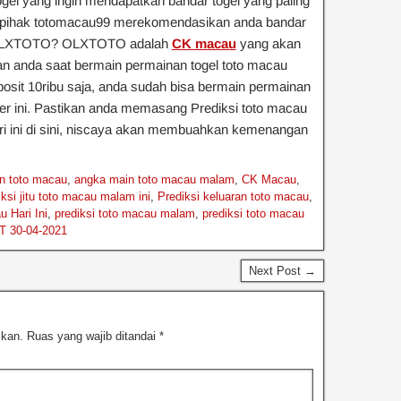
el yang ingin mendapatkan bandar togel yang paling
i pihak totomacau99 merekomendasikan anda bandar
u OLXTOTO? OLXTOTO adalah
CK macau
yang akan
anda saat bermain permainan togel toto macau
eposit 10ribu saja, anda sudah bisa bermain permainan
er ini. Pastikan anda memasang Prediksi toto macau
ri ini di sini, niscaya akan membuahkan kemenangan
n toto macau
,
angka main toto macau malam
,
CK Macau
,
ksi jitu toto macau malam ini
,
Prediksi keluaran toto macau
,
u Hari Ini
,
prediksi toto macau malam
,
prediksi toto macau
T 30-04-2021
Next Post →
ikan.
Ruas yang wajib ditandai
*