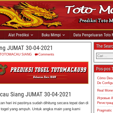
Alat Prediksi
Buku Mimpi
Data Pengeluaran Toto
The Sear
ang JUMAT 30-04-2021
 TOTOMACAU SIANG
Comments
Pos-pos 
Cómo Desca
De Configu
Real Mone
acau Siang JUMAT 30-04-2021
Игровые А
n hari ini pastinya sudah dihitung secara tepat dan di
Регистрац
ogel yang ampuh. Untuk angka main yang kami
Pragmatic