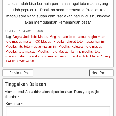
anda sudah bisa bermain permainan togel toto macau yang
sudah populer ini. Pastikan anda memasang Prediksi toto
macau sore yang sudah kami sediakan hari ini di sini, niscaya
akan membuahkan kemenangan besar.
Updated: 01-04-2020 — 20:04
Tag:
Angka Jadi Toto Macau
,
Angka main toto macau
,
angka main
toto macau malam
,
CK Macau
,
Prediksi akurat toto macau hari ini
,
Prediksi jitu toto macau malam ini
,
Prediksi keluaran toto macau
,
Prediksi toto macau
,
Prediksi Toto Macau Hari Ini
,
prediksi toto
macau malam
,
prediksi toto macau siang
,
Prediksi Toto Macau Siang
KAMIS 02-04-2020
← Previous Post
Next Post →
Tinggalkan Balasan
Alamat email Anda tidak akan dipublikasikan.
Ruas yang wajib
ditandai
*
Komentar
*