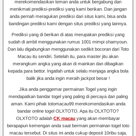
merekomendasikan teman anda untuk bergabung dan
menikmati prediksi-prediksi yang kami berikan. Dan jangan
anda pernah meragukan prediksi dari situs kami, bisa anda
bandingan prediksi kami dengan situs prediksi yang lainnya.
Prediksi yang di berikan di atas merupakan prediksi yang
sudah di ambil menggunakan rumus 1001 mimpi shamyoun.
Dan lalu digabungkan menggunakan sedikit bocoran dari Toto
Macau itu sendiri. Setelah itu, para master jitu akan
merangkum angka yang akan di mainkan dan dibagikan
kepada para bettor. Ingatlah untuk selalu menjaga angka bola
balik jika anda ingin meraih jackpot besar !
Jika anda penggemar permainan Togel yang ingin
mendapatkan bandar togel yang paling di percaya dan paling
aman. Kami pihak totomacau99 merekomendasikan anda
bandar online togel OLXTOTO. Apa itu OLXTOTO?
OLXTOTO adalah
CK macau
yang akan membayar
berapapun kemengan anda saat bermain permainan togel toto
macau tersebut. Di situs ini anda cukup deposit 10ribu saja,