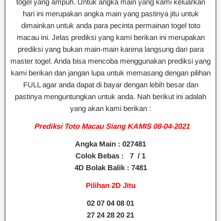
togel yang ampuh. Untuk angka main yang kami keluarkan
hari ini merupakan angka main yang pastinya jitu untuk
dimainkan untuk anda para pecinta permainan togel toto
macau ini. Jelas prediksi yang kami berikan ini merupakan
prediksi yang bukan main-main karena langsung dari para
master togel. Anda bisa mencoba menggunakan prediksi yang
kami berikan dan jangan lupa untuk memasang dengan pilihan
FULL agar anda dapat di bayar dengan lebih besar dan
pastinya menguntungkan untuk anda. Nah berikut ini adalah
yang akan kami berikan :
Prediksi Toto Macau Siang KAMIS 08-04-2021
Angka Main : 027481
Colok Bebas : 7
/ 1
4D Bolak Balik : 7481
Pilihan 2D Jitu
02 07 04 08 01
27 24 28 20 21