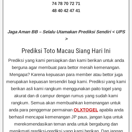
74 78 70 72 71
48 40 42 47 41
Jaga Aman BB – Selalu Utamakan Prediksi Sendiri < UPS
>
Prediksi Toto Macau Siang Hari Ini
Prediksi yang kami persiapkan dan kami berikan untuk anda
berguna agar membuat para bettor meraih kemenangan.
Mengapa? Karena kepuasan para member atau bettor juga
merupakan kepuasan tersendiri bagi kami. Prediksi yang kami
berikan asli kami rangkum menggunakan paito togel yang
akurat dan di campur dengan rumus yang sudah kami
rangkum. Semua akan membuahkan kemenangan untuk
anda para penggemar permainan
OLXTOGEL
apabila anda
berhasil mencapai kemenangan JP paus, jangan lupa untuk
merekomendasikan teman anda untuk bergabung dan
menikmati prediksi-prediksi yang kami berikan. Dan jangan