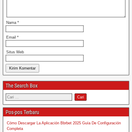
Nama
*
Email
*
Situs Web
The Search Box
Pos-pos Terbaru
Cómo Descargar La Aplicación Bbrbet 2025 Guía De Configuración
Completa