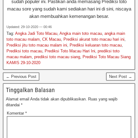
sudah populer ini. Pastikan anda memasang Prediksi toto
macau sore yang sudah kami sediakan hari ini di sini, niscaya
akan membuahkan kemenangan besar.
Updated: 29-10-2020 — 00:46
Tag:
Angka Jadi Toto Macau
,
Angka main toto macau
,
angka main
toto macau malam
,
CK Macau
,
Prediksi akurat toto macau hari ini
,
Prediksi jitu toto macau malam ini
,
Prediksi keluaran toto macau
,
Prediksi toto macau
,
Prediksi Toto Macau Hari Ini
,
prediksi toto
macau malam
,
prediksi toto macau siang
,
Prediksi Toto Macau Siang
KAMIS 29-10-2020
← Previous Post
Next Post →
Tinggalkan Balasan
Alamat email Anda tidak akan dipublikasikan.
Ruas yang wajib
ditandai
*
Komentar
*