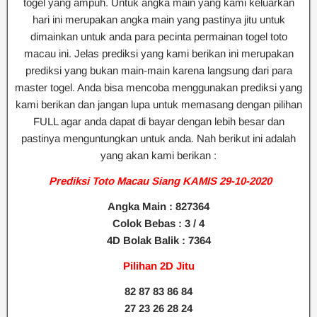
togel yang ampuh. Untuk angka main yang kami keluarkan
hari ini merupakan angka main yang pastinya jitu untuk
dimainkan untuk anda para pecinta permainan togel toto
macau ini. Jelas prediksi yang kami berikan ini merupakan
prediksi yang bukan main-main karena langsung dari para
master togel. Anda bisa mencoba menggunakan prediksi yang
kami berikan dan jangan lupa untuk memasang dengan pilihan
FULL agar anda dapat di bayar dengan lebih besar dan
pastinya menguntungkan untuk anda. Nah berikut ini adalah
yang akan kami berikan :
Prediksi Toto Macau Siang KAMIS 29-10-2020
Angka Main : 827364
Colok Bebas : 3
/ 4
4D Bolak Balik : 7364
Pilihan 2D Jitu
82 87 83 86 84
27 23 26 28 24