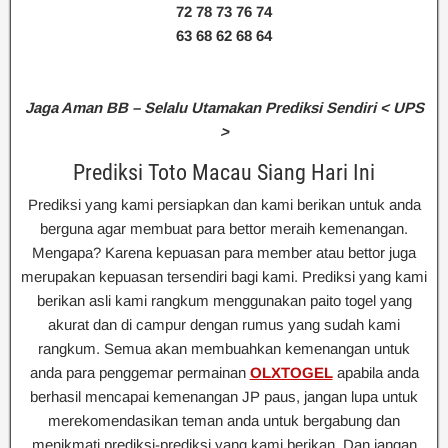
72 78 73 76 74
63 68 62 68 64
Jaga Aman BB – Selalu Utamakan Prediksi Sendiri < UPS
>
Prediksi Toto Macau Siang Hari Ini
Prediksi yang kami persiapkan dan kami berikan untuk anda
berguna agar membuat para bettor meraih kemenangan.
Mengapa? Karena kepuasan para member atau bettor juga
merupakan kepuasan tersendiri bagi kami. Prediksi yang kami
berikan asli kami rangkum menggunakan paito togel yang
akurat dan di campur dengan rumus yang sudah kami
rangkum. Semua akan membuahkan kemenangan untuk
anda para penggemar permainan
OLXTOGEL
apabila anda
berhasil mencapai kemenangan JP paus, jangan lupa untuk
merekomendasikan teman anda untuk bergabung dan
menikmati prediksi-prediksi yang kami berikan. Dan jangan