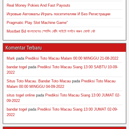
Real Money Pokies And Fast Payouts
Игровые Автоматы Играть посетителям И Без Регистрации
Pragmatic Play Slot Machine Game”
Mostbet Bd বাংলাদেশের স্পোর্টস বেটিং সাইটে লগইন করুন মোস্ট বেট
Komentar Terbaru
Mark
pada
Prediksi Toto Macau Malam 00:00 MINGGU 21-08-2022
bandar togel
pada
Prediksi Toto Macau Siang 13:00 SABTU 10-09-
2022
Situs Toto Macau. Bandar Toto Macau
pada
Prediksi Toto Macau
Malam 00:00 MINGGU 04-09-2022
situs togel online
pada
Prediksi Toto Macau Siang 13:00 JUMAT 02-
09-2022
bandar togel
pada
Prediksi Toto Macau Siang 13:00 JUMAT 02-09-
2022