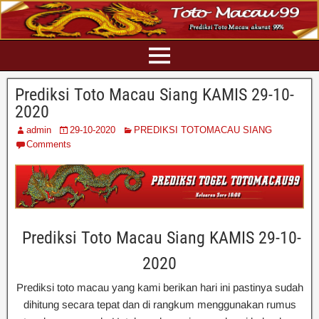
Prediksi Toto Macau Siang KAMIS 29-10-
2020
admin
29-10-2020
PREDIKSI TOTOMACAU SIANG
Comments
Prediksi Toto Macau Siang KAMIS 29-10-
2020
Prediksi toto macau yang kami berikan hari ini pastinya sudah
dihitung secara tepat dan di rangkum menggunakan rumus