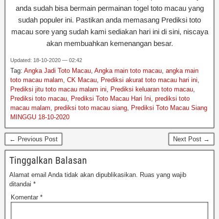
anda sudah bisa bermain permainan togel toto macau yang
sudah populer ini. Pastikan anda memasang Prediksi toto
macau sore yang sudah kami sediakan hari ini di sini, niscaya
akan membuahkan kemenangan besar.
Updated: 18-10-2020 — 02:42
Tag:
Angka Jadi Toto Macau
,
Angka main toto macau
,
angka main
toto macau malam
,
CK Macau
,
Prediksi akurat toto macau hari ini
,
Prediksi jitu toto macau malam ini
,
Prediksi keluaran toto macau
,
Prediksi toto macau
,
Prediksi Toto Macau Hari Ini
,
prediksi toto
macau malam
,
prediksi toto macau siang
,
Prediksi Toto Macau Siang
MINGGU 18-10-2020
← Previous Post
Next Post →
Tinggalkan Balasan
Alamat email Anda tidak akan dipublikasikan.
Ruas yang wajib
ditandai
*
Komentar
*