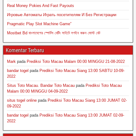
Real Money Pokies And Fast Payouts
Игровые Автоматы Играть посетителям И Без Регистрации
Pragmatic Play Slot Machine Game”
Mostbet Bd বাংলাদেশের স্পোর্টস বেটিং সাইটে লগইন করুন মোস্ট বেট
Komentar Terbaru
Mark
pada
Prediksi Toto Macau Malam 00:00 MINGGU 21-08-2022
bandar togel
pada
Prediksi Toto Macau Siang 13:00 SABTU 10-09-
2022
Situs Toto Macau. Bandar Toto Macau
pada
Prediksi Toto Macau
Malam 00:00 MINGGU 04-09-2022
situs togel online
pada
Prediksi Toto Macau Siang 13:00 JUMAT 02-
09-2022
bandar togel
pada
Prediksi Toto Macau Siang 13:00 JUMAT 02-09-
2022