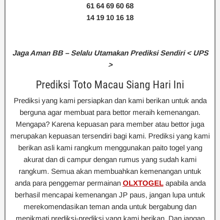
61 64 69 60 68
14 19 10 16 18
Jaga Aman BB – Selalu Utamakan Prediksi Sendiri < UPS
>
Prediksi Toto Macau Siang Hari Ini
Prediksi yang kami persiapkan dan kami berikan untuk anda
berguna agar membuat para bettor meraih kemenangan.
Mengapa? Karena kepuasan para member atau bettor juga
merupakan kepuasan tersendiri bagi kami. Prediksi yang kami
berikan asli kami rangkum menggunakan paito togel yang
akurat dan di campur dengan rumus yang sudah kami
rangkum. Semua akan membuahkan kemenangan untuk
anda para penggemar permainan
OLXTOGEL
apabila anda
berhasil mencapai kemenangan JP paus, jangan lupa untuk
merekomendasikan teman anda untuk bergabung dan
menikmati prediksi-prediksi yang kami berikan. Dan jangan