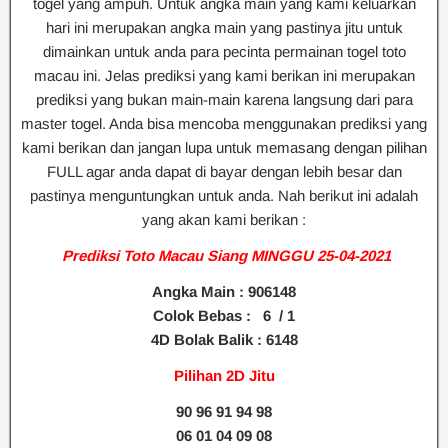
togel yang ampuh. Untuk angka main yang kami keluarkan
hari ini merupakan angka main yang pastinya jitu untuk
dimainkan untuk anda para pecinta permainan togel toto
macau ini. Jelas prediksi yang kami berikan ini merupakan
prediksi yang bukan main-main karena langsung dari para
master togel. Anda bisa mencoba menggunakan prediksi yang
kami berikan dan jangan lupa untuk memasang dengan pilihan
FULL agar anda dapat di bayar dengan lebih besar dan
pastinya menguntungkan untuk anda. Nah berikut ini adalah
yang akan kami berikan :
Prediksi Toto Macau Siang MINGGU 25-04-2021
Angka Main : 906148
Colok Bebas : 6
/ 1
4D Bolak Balik : 6148
Pilihan 2D Jitu
90 96 91 94 98
06 01 04 09 08