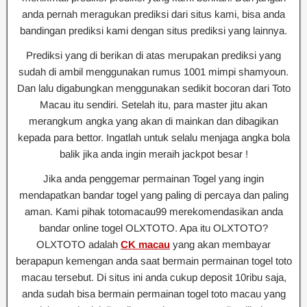
anda pernah meragukan prediksi dari situs kami, bisa anda
bandingan prediksi kami dengan situs prediksi yang lainnya.
Prediksi yang di berikan di atas merupakan prediksi yang
sudah di ambil menggunakan rumus 1001 mimpi shamyoun.
Dan lalu digabungkan menggunakan sedikit bocoran dari Toto
Macau itu sendiri. Setelah itu, para master jitu akan
merangkum angka yang akan di mainkan dan dibagikan
kepada para bettor. Ingatlah untuk selalu menjaga angka bola
balik jika anda ingin meraih jackpot besar !
Jika anda penggemar permainan Togel yang ingin
mendapatkan bandar togel yang paling di percaya dan paling
aman. Kami pihak totomacau99 merekomendasikan anda
bandar online togel OLXTOTO. Apa itu OLXTOTO?
OLXTOTO adalah
CK macau
yang akan membayar
berapapun kemengan anda saat bermain permainan togel toto
macau tersebut. Di situs ini anda cukup deposit 10ribu saja,
anda sudah bisa bermain permainan togel toto macau yang