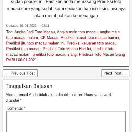
sudah populer ini. Pastikan anda memasang Prediksi toto
macau sore yang sudah kami sediakan hari ini di sini, niscaya
akan membuahkan kemenangan
Updated: 06-01-2021 — 02:11
Tag:
Angka Jadi Toto Macau
,
Angka main toto macau
,
angka main
toto macau malam
,
CK Macau
,
Prediksi akurat toto macau hari ini
,
Prediksi jitu toto macau malam ini
,
Prediksi keluaran toto macau
,
Prediksi toto macau
,
Prediksi Toto Macau Hari Ini
,
prediksi toto
macau malam
,
prediksi toto macau siang
,
Prediksi Toto Macau Siang
RABU 06-01-2021
← Previous Post
Next Post →
Tinggalkan Balasan
Alamat email Anda tidak akan dipublikasikan.
Ruas yang wajib
ditandai
*
Komentar
*