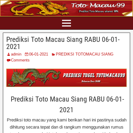
Prediksi Toto Macau Siang RABU 06-01-
2021
admin
06-01-2021
PREDIKSI TOTOMACAU SIANG
Comments
Prediksi Toto Macau Siang RABU 06-01-
2021
Prediksi toto macau yang kami berikan hari ini pastinya sudah
dihitung secara tepat dan di rangkum menggunakan rumus