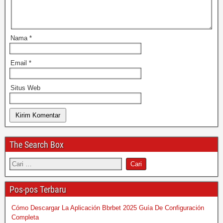
Nama
*
Email
*
Situs Web
The Search Box
Pos-pos Terbaru
Cómo Descargar La Aplicación Bbrbet 2025 Guía De Configuración
Completa