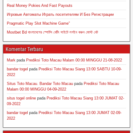
Real Money Pokies And Fast Payouts
Игровые Автоматы Играть посетителям И Без Регистрации
Pragmatic Play Slot Machine Game”
Mostbet Bd বাংলাদেশের স্পোর্টস বেটিং সাইটে লগইন করুন মোস্ট বেট
Komentar Terbaru
Mark
pada
Prediksi Toto Macau Malam 00:00 MINGGU 21-08-2022
bandar togel
pada
Prediksi Toto Macau Siang 13:00 SABTU 10-09-
2022
Situs Toto Macau. Bandar Toto Macau
pada
Prediksi Toto Macau
Malam 00:00 MINGGU 04-09-2022
situs togel online
pada
Prediksi Toto Macau Siang 13:00 JUMAT 02-
09-2022
bandar togel
pada
Prediksi Toto Macau Siang 13:00 JUMAT 02-09-
2022