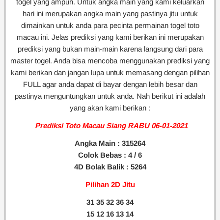
togel yang ampuh. Untuk angka main yang kami keluarkan
hari ini merupakan angka main yang pastinya jitu untuk
dimainkan untuk anda para pecinta permainan togel toto
macau ini. Jelas prediksi yang kami berikan ini merupakan
prediksi yang bukan main-main karena langsung dari para
master togel. Anda bisa mencoba menggunakan prediksi yang
kami berikan dan jangan lupa untuk memasang dengan pilihan
FULL agar anda dapat di bayar dengan lebih besar dan
pastinya menguntungkan untuk anda. Nah berikut ini adalah
yang akan kami berikan :
Prediksi Toto Macau Siang RABU 06-01-2021
Angka Main : 315264
Colok Bebas : 4
/ 6
4D Bolak Balik : 5264
Pilihan 2D Jitu
31 35 32 36 34
15 12 16 13 14