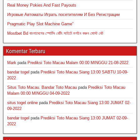
Real Money Pokies And Fast Payouts
Игровые Автоматы Играть посетителям И Без Регистрации
Pragmatic Play Slot Machine Game”
Mostbet Bd বাংলাদেশের স্পোর্টস বেটিং সাইটে লগইন করুন মোস্ট বেট
Komentar Terbaru
Mark
pada
Prediksi Toto Macau Malam 00:00 MINGGU 21-08-2022
bandar togel
pada
Prediksi Toto Macau Siang 13:00 SABTU 10-09-
2022
Situs Toto Macau. Bandar Toto Macau
pada
Prediksi Toto Macau
Malam 00:00 MINGGU 04-09-2022
situs togel online
pada
Prediksi Toto Macau Siang 13:00 JUMAT 02-
09-2022
bandar togel
pada
Prediksi Toto Macau Siang 13:00 JUMAT 02-09-
2022