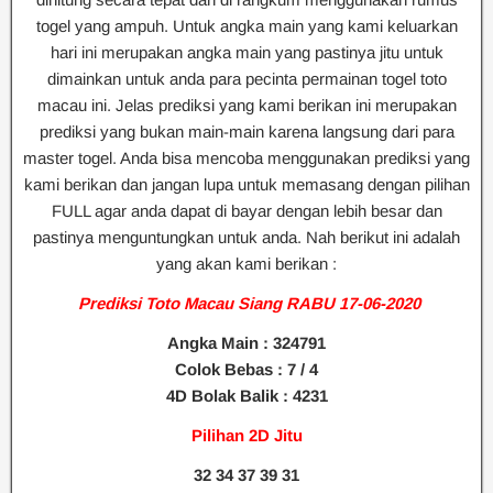
togel yang ampuh. Untuk angka main yang kami keluarkan
hari ini merupakan angka main yang pastinya jitu untuk
dimainkan untuk anda para pecinta permainan togel toto
macau ini. Jelas prediksi yang kami berikan ini merupakan
prediksi yang bukan main-main karena langsung dari para
master togel. Anda bisa mencoba menggunakan prediksi yang
kami berikan dan jangan lupa untuk memasang dengan pilihan
FULL agar anda dapat di bayar dengan lebih besar dan
pastinya menguntungkan untuk anda. Nah berikut ini adalah
yang akan kami berikan :
Prediksi Toto Macau Siang RABU 17-06-2020
Angka Main : 324791
Colok Bebas : 7 / 4
4D Bolak Balik : 4231
Pilihan 2D Jitu
32 34 37 39 31