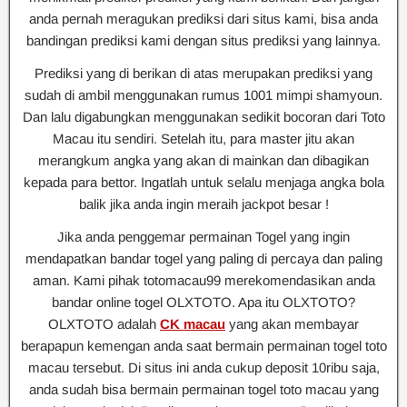
anda pernah meragukan prediksi dari situs kami, bisa anda
bandingan prediksi kami dengan situs prediksi yang lainnya.
Prediksi yang di berikan di atas merupakan prediksi yang
sudah di ambil menggunakan rumus 1001 mimpi shamyoun.
Dan lalu digabungkan menggunakan sedikit bocoran dari Toto
Macau itu sendiri. Setelah itu, para master jitu akan
merangkum angka yang akan di mainkan dan dibagikan
kepada para bettor. Ingatlah untuk selalu menjaga angka bola
balik jika anda ingin meraih jackpot besar !
Jika anda penggemar permainan Togel yang ingin
mendapatkan bandar togel yang paling di percaya dan paling
aman. Kami pihak totomacau99 merekomendasikan anda
bandar online togel OLXTOTO. Apa itu OLXTOTO?
OLXTOTO adalah
CK macau
yang akan membayar
berapapun kemengan anda saat bermain permainan togel toto
macau tersebut. Di situs ini anda cukup deposit 10ribu saja,
anda sudah bisa bermain permainan togel toto macau yang