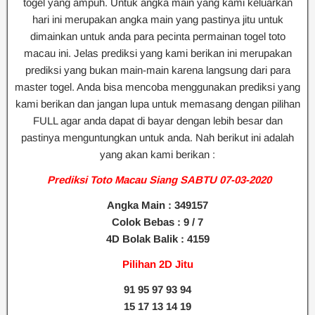
togel yang ampuh. Untuk angka main yang kami keluarkan
hari ini merupakan angka main yang pastinya jitu untuk
dimainkan untuk anda para pecinta permainan togel toto
macau ini. Jelas prediksi yang kami berikan ini merupakan
prediksi yang bukan main-main karena langsung dari para
master togel. Anda bisa mencoba menggunakan prediksi yang
kami berikan dan jangan lupa untuk memasang dengan pilihan
FULL agar anda dapat di bayar dengan lebih besar dan
pastinya menguntungkan untuk anda. Nah berikut ini adalah
yang akan kami berikan :
Prediksi Toto Macau Siang SABTU 07-03-2020
Angka Main : 349157
Colok Bebas : 9 / 7
4D Bolak Balik : 4159
Pilihan 2D Jitu
91 95 97 93 94
15 17 13 14 19