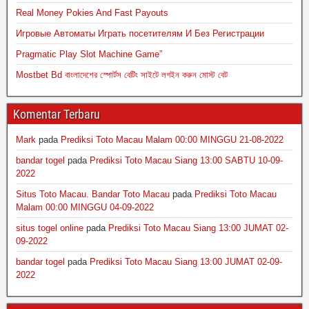
Real Money Pokies And Fast Payouts
Игровые Автоматы Играть посетителям И Без Регистрации
Pragmatic Play Slot Machine Game”
Mostbet Bd বাংলাদেশের স্পোর্টস বেটিং সাইটে লগইন করুন মোস্ট বেট
Komentar Terbaru
Mark
pada
Prediksi Toto Macau Malam 00:00 MINGGU 21-08-2022
bandar togel
pada
Prediksi Toto Macau Siang 13:00 SABTU 10-09-
2022
Situs Toto Macau. Bandar Toto Macau
pada
Prediksi Toto Macau
Malam 00:00 MINGGU 04-09-2022
situs togel online
pada
Prediksi Toto Macau Siang 13:00 JUMAT 02-
09-2022
bandar togel
pada
Prediksi Toto Macau Siang 13:00 JUMAT 02-09-
2022