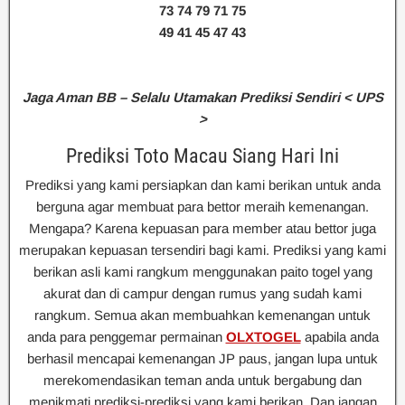
73 74 79 71 75
49 41 45 47 43
Jaga Aman BB – Selalu Utamakan Prediksi Sendiri < UPS
>
Prediksi Toto Macau Siang Hari Ini
Prediksi yang kami persiapkan dan kami berikan untuk anda
berguna agar membuat para bettor meraih kemenangan.
Mengapa? Karena kepuasan para member atau bettor juga
merupakan kepuasan tersendiri bagi kami. Prediksi yang kami
berikan asli kami rangkum menggunakan paito togel yang
akurat dan di campur dengan rumus yang sudah kami
rangkum. Semua akan membuahkan kemenangan untuk
anda para penggemar permainan
OLXTOGEL
apabila anda
berhasil mencapai kemenangan JP paus, jangan lupa untuk
merekomendasikan teman anda untuk bergabung dan
menikmati prediksi-prediksi yang kami berikan. Dan jangan