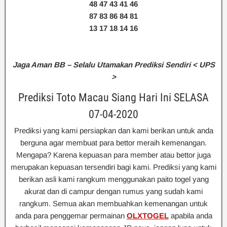
48 47 43 41 46
87 83 86 84 81
13 17 18 14 16
Jaga Aman BB – Selalu Utamakan Prediksi Sendiri < UPS
>
Prediksi Toto Macau Siang Hari Ini SELASA
07-04-2020
Prediksi yang kami persiapkan dan kami berikan untuk anda
berguna agar membuat para bettor meraih kemenangan.
Mengapa? Karena kepuasan para member atau bettor juga
merupakan kepuasan tersendiri bagi kami. Prediksi yang kami
berikan asli kami rangkum menggunakan paito togel yang
akurat dan di campur dengan rumus yang sudah kami
rangkum. Semua akan membuahkan kemenangan untuk
anda para penggemar permainan
OLXTOGEL
apabila anda