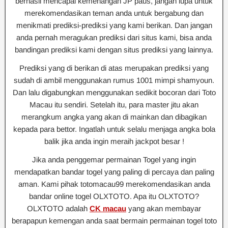
berhasil mencapai kemenangan JP paus, jangan lupa untuk
merekomendasikan teman anda untuk bergabung dan
menikmati prediksi-prediksi yang kami berikan. Dan jangan
anda pernah meragukan prediksi dari situs kami, bisa anda
bandingan prediksi kami dengan situs prediksi yang lainnya.
Prediksi yang di berikan di atas merupakan prediksi yang
sudah di ambil menggunakan rumus 1001 mimpi shamyoun.
Dan lalu digabungkan menggunakan sedikit bocoran dari Toto
Macau itu sendiri. Setelah itu, para master jitu akan
merangkum angka yang akan di mainkan dan dibagikan
kepada para bettor. Ingatlah untuk selalu menjaga angka bola
balik jika anda ingin meraih jackpot besar !
Jika anda penggemar permainan Togel yang ingin
mendapatkan bandar togel yang paling di percaya dan paling
aman. Kami pihak totomacau99 merekomendasikan anda
bandar online togel OLXTOTO. Apa itu OLXTOTO?
OLXTOTO adalah
CK macau
yang akan membayar
berapapun kemengan anda saat bermain permainan togel toto