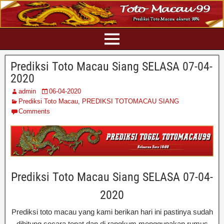
Prediksi Toto Macau Siang SELASA 07-04-
2020
admin
06-04-2020
Prediksi Toto Macau
,
PREDIKSI TOTOMACAU SIANG
Comments
Prediksi Toto Macau Siang SELASA 07-04-
2020
Prediksi toto macau yang kami berikan hari ini pastinya sudah
dihitung secara tepat dan di rangkum menggunakan rumus