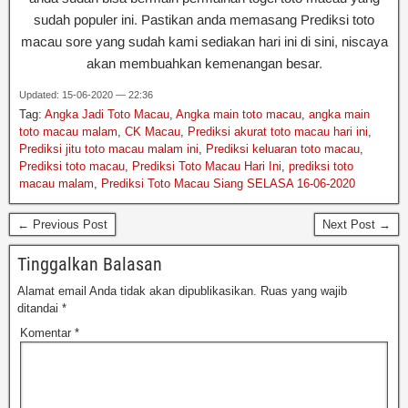
sudah populer ini. Pastikan anda memasang Prediksi toto
macau sore yang sudah kami sediakan hari ini di sini, niscaya
akan membuahkan kemenangan besar.
Updated: 15-06-2020 — 22:36
Tag:
Angka Jadi Toto Macau
,
Angka main toto macau
,
angka main
toto macau malam
,
CK Macau
,
Prediksi akurat toto macau hari ini
,
Prediksi jitu toto macau malam ini
,
Prediksi keluaran toto macau
,
Prediksi toto macau
,
Prediksi Toto Macau Hari Ini
,
prediksi toto
macau malam
,
Prediksi Toto Macau Siang SELASA 16-06-2020
← Previous Post
Next Post →
Tinggalkan Balasan
Alamat email Anda tidak akan dipublikasikan.
Ruas yang wajib
ditandai
*
Komentar
*