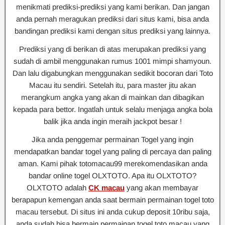
menikmati prediksi-prediksi yang kami berikan. Dan jangan
anda pernah meragukan prediksi dari situs kami, bisa anda
bandingan prediksi kami dengan situs prediksi yang lainnya.
Prediksi yang di berikan di atas merupakan prediksi yang
sudah di ambil menggunakan rumus 1001 mimpi shamyoun.
Dan lalu digabungkan menggunakan sedikit bocoran dari Toto
Macau itu sendiri. Setelah itu, para master jitu akan
merangkum angka yang akan di mainkan dan dibagikan
kepada para bettor. Ingatlah untuk selalu menjaga angka bola
balik jika anda ingin meraih jackpot besar !
Jika anda penggemar permainan Togel yang ingin
mendapatkan bandar togel yang paling di percaya dan paling
aman. Kami pihak totomacau99 merekomendasikan anda
bandar online togel OLXTOTO. Apa itu OLXTOTO?
OLXTOTO adalah
CK macau
yang akan membayar
berapapun kemengan anda saat bermain permainan togel toto
macau tersebut. Di situs ini anda cukup deposit 10ribu saja,
anda sudah bisa bermain permainan togel toto macau yang