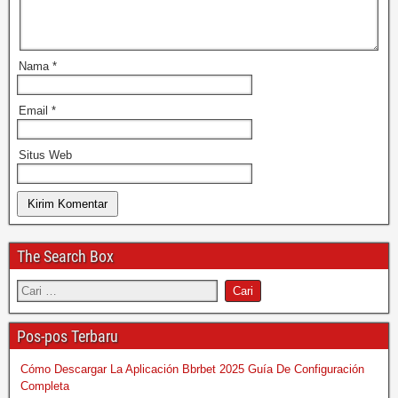
Nama
*
Email
*
Situs Web
The Search Box
Pos-pos Terbaru
Cómo Descargar La Aplicación Bbrbet 2025 Guía De Configuración
Completa