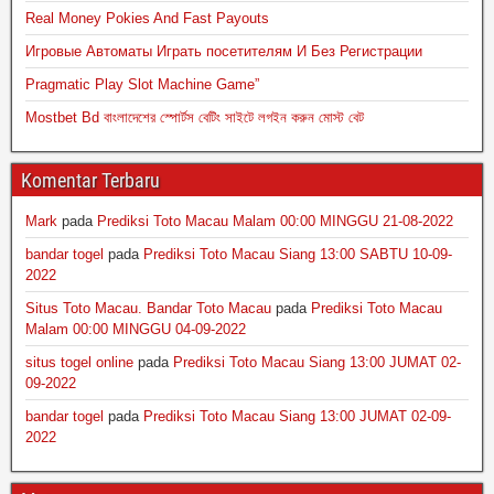
Real Money Pokies And Fast Payouts
Игровые Автоматы Играть посетителям И Без Регистрации
Pragmatic Play Slot Machine Game”
Mostbet Bd বাংলাদেশের স্পোর্টস বেটিং সাইটে লগইন করুন মোস্ট বেট
Komentar Terbaru
Mark
pada
Prediksi Toto Macau Malam 00:00 MINGGU 21-08-2022
bandar togel
pada
Prediksi Toto Macau Siang 13:00 SABTU 10-09-
2022
Situs Toto Macau. Bandar Toto Macau
pada
Prediksi Toto Macau
Malam 00:00 MINGGU 04-09-2022
situs togel online
pada
Prediksi Toto Macau Siang 13:00 JUMAT 02-
09-2022
bandar togel
pada
Prediksi Toto Macau Siang 13:00 JUMAT 02-09-
2022