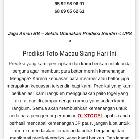
95 92 98 96 91
68 69 65 62 61
Jaga Aman BB – Selalu Utamakan Prediksi Sendiri < UPS
>
Prediksi Toto Macau Siang Hari Ini
Prediksi yang kami persiapkan dan kami berikan untuk anda
berguna agar membuat para bettor meraih kemenangan.
Mengapa? Karena kepuasan para member atau bettor juga
merupakan kepuasan tersendiri bagi kami. Prediksi yang kami
berikan asli kami rangkum menggunakan paito togel yang
akurat dan di campur dengan rumus yang sudah kami
rangkum. Semua akan membuahkan kemenangan untuk
anda para penggemar permainan
OLXTOGEL
apabila anda
berhasil mencapai kemenangan JP paus, jangan lupa untuk
merekomendasikan teman anda untuk bergabung dan
menikmati prediksi-prediksi yang kami berikan. Dan jangan