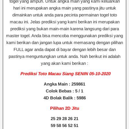
togel yang ampuh. Untuk angka main yang kami keluarkan
hari ini merupakan angka main yang pastinya jitu untuk
dimainkan untuk anda para pecinta permainan togel toto
macau ini. Jelas prediksi yang kami berikan ini merupakan
prediksi yang bukan main-main karena langsung dari para
master togel. Anda bisa mencoba menggunakan prediksi yang
kami berikan dan jangan lupa untuk memasang dengan pilihan
FULL agar anda dapat di bayar dengan lebih besar dan
pastinya menguntungkan untuk anda. Nah berikut ini adalah
yang akan kami berikan :
Prediksi Toto Macau Siang SENIN 05-10-2020
Angka Main : 259861
Colok Bebas : 5
/ 1
4D Bolak Balik : 5986
Pilihan 2D Jitu
25 29 28 26 21
59 58 56 52 51