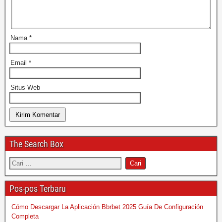
Nama
*
Email
*
Situs Web
The Search Box
Pos-pos Terbaru
Cómo Descargar La Aplicación Bbrbet 2025 Guía De Configuración
Completa