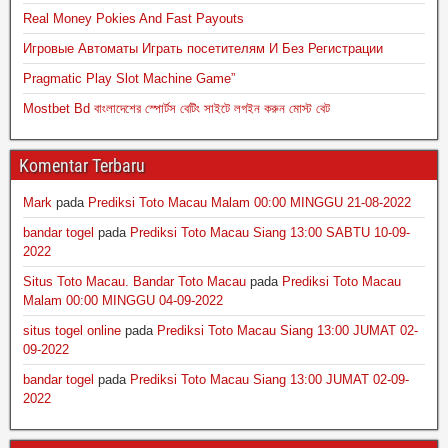
Real Money Pokies And Fast Payouts
Игровые Автоматы Играть посетителям И Без Регистрации
Pragmatic Play Slot Machine Game”
Mostbet Bd বাংলাদেশের স্পোর্টস বেটিং সাইটে লগইন করুন মোস্ট বেট
Komentar Terbaru
Mark
pada
Prediksi Toto Macau Malam 00:00 MINGGU 21-08-2022
bandar togel
pada
Prediksi Toto Macau Siang 13:00 SABTU 10-09-
2022
Situs Toto Macau. Bandar Toto Macau
pada
Prediksi Toto Macau
Malam 00:00 MINGGU 04-09-2022
situs togel online
pada
Prediksi Toto Macau Siang 13:00 JUMAT 02-
09-2022
bandar togel
pada
Prediksi Toto Macau Siang 13:00 JUMAT 02-09-
2022