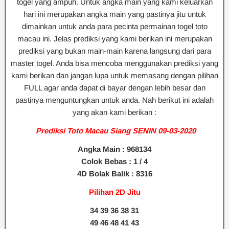
togel yang ampuh. Untuk angka main yang kami keluarkan
hari ini merupakan angka main yang pastinya jitu untuk
dimainkan untuk anda para pecinta permainan togel toto
macau ini. Jelas prediksi yang kami berikan ini merupakan
prediksi yang bukan main-main karena langsung dari para
master togel. Anda bisa mencoba menggunakan prediksi yang
kami berikan dan jangan lupa untuk memasang dengan pilihan
FULL agar anda dapat di bayar dengan lebih besar dan
pastinya menguntungkan untuk anda. Nah berikut ini adalah
yang akan kami berikan :
Prediksi Toto Macau Siang SENIN 09-03-2020
Angka Main : 968134
Colok Bebas : 1 / 4
4D Bolak Balik : 8316
Pilihan 2D Jitu
34 39 36 38 31
49 46 48 41 43