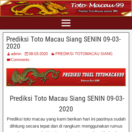
Prediksi Toto Macau Siang SENIN 09-03-
2020
admin
08-03-2020
PREDIKSI TOTOMACAU SIANG
Comments
Prediksi Toto Macau Siang SENIN 09-03-
2020
Prediksi toto macau yang kami berikan hari ini pastinya sudah
dihitung secara tepat dan di rangkum menggunakan rumus