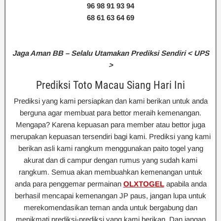
96 98 91 93 94
68 61 63 64 69
Jaga Aman BB – Selalu Utamakan Prediksi Sendiri < UPS
>
Prediksi Toto Macau Siang Hari Ini
Prediksi yang kami persiapkan dan kami berikan untuk anda
berguna agar membuat para bettor meraih kemenangan.
Mengapa? Karena kepuasan para member atau bettor juga
merupakan kepuasan tersendiri bagi kami. Prediksi yang kami
berikan asli kami rangkum menggunakan paito togel yang
akurat dan di campur dengan rumus yang sudah kami
rangkum. Semua akan membuahkan kemenangan untuk
anda para penggemar permainan
OLXTOGEL
apabila anda
berhasil mencapai kemenangan JP paus, jangan lupa untuk
merekomendasikan teman anda untuk bergabung dan
menikmati prediksi-prediksi yang kami berikan. Dan jangan