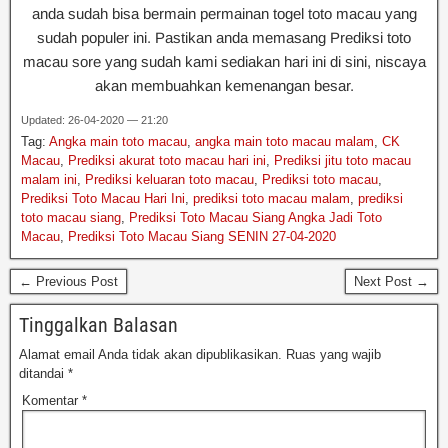
anda sudah bisa bermain permainan togel toto macau yang
sudah populer ini. Pastikan anda memasang Prediksi toto
macau sore yang sudah kami sediakan hari ini di sini, niscaya
akan membuahkan kemenangan besar.
Updated: 26-04-2020 — 21:20
Tag:
Angka main toto macau
,
angka main toto macau malam
,
CK
Macau
,
Prediksi akurat toto macau hari ini
,
Prediksi jitu toto macau
malam ini
,
Prediksi keluaran toto macau
,
Prediksi toto macau
,
Prediksi Toto Macau Hari Ini
,
prediksi toto macau malam
,
prediksi
toto macau siang
,
Prediksi Toto Macau Siang Angka Jadi Toto
Macau
,
Prediksi Toto Macau Siang SENIN 27-04-2020
← Previous Post
Next Post →
Tinggalkan Balasan
Alamat email Anda tidak akan dipublikasikan.
Ruas yang wajib
ditandai
*
Komentar
*