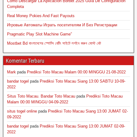
Cómo Descargar La Aplicación Bbrbet 2025 Guía De Configuración
Completa
Real Money Pokies And Fast Payouts
Игровые Автоматы Играть посетителям И Без Регистрации
Pragmatic Play Slot Machine Game”
Mostbet Bd বাংলাদেশের স্পোর্টস বেটিং সাইটে লগইন করুন মোস্ট বেট
Komentar Terbaru
Mark
pada
Prediksi Toto Macau Malam 00:00 MINGGU 21-08-2022
bandar togel
pada
Prediksi Toto Macau Siang 13:00 SABTU 10-09-
2022
Situs Toto Macau. Bandar Toto Macau
pada
Prediksi Toto Macau
Malam 00:00 MINGGU 04-09-2022
situs togel online
pada
Prediksi Toto Macau Siang 13:00 JUMAT 02-
09-2022
bandar togel
pada
Prediksi Toto Macau Siang 13:00 JUMAT 02-09-
2022