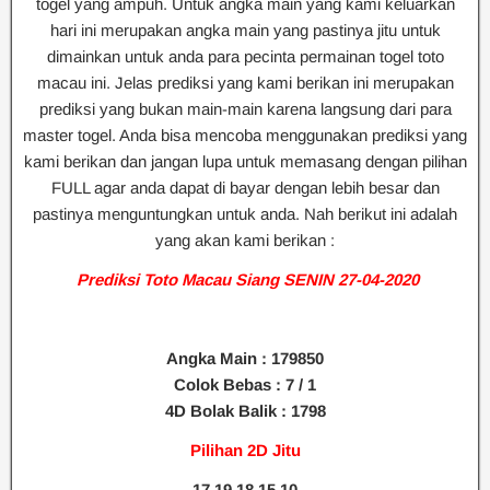
togel yang ampuh. Untuk angka main yang kami keluarkan
hari ini merupakan angka main yang pastinya jitu untuk
dimainkan untuk anda para pecinta permainan togel toto
macau ini. Jelas prediksi yang kami berikan ini merupakan
prediksi yang bukan main-main karena langsung dari para
master togel. Anda bisa mencoba menggunakan prediksi yang
kami berikan dan jangan lupa untuk memasang dengan pilihan
FULL agar anda dapat di bayar dengan lebih besar dan
pastinya menguntungkan untuk anda. Nah berikut ini adalah
yang akan kami berikan :
Prediksi Toto Macau Siang SENIN 27-04-2020
Angka Main : 179850
Colok Bebas : 7 / 1
4D Bolak Balik : 1798
Pilihan 2D Jitu
17 19 18 15 10