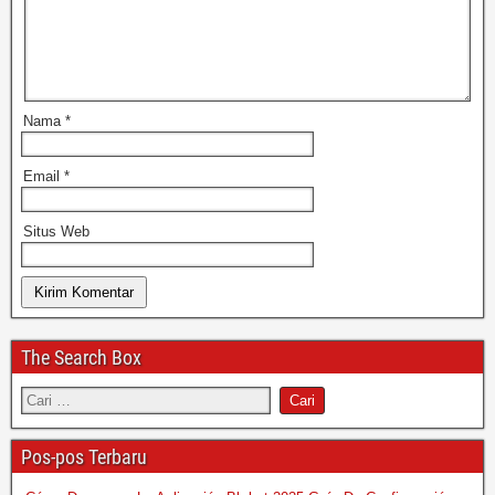
Nama
*
Email
*
Situs Web
The Search Box
Pos-pos Terbaru