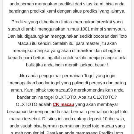
anda pernah meragukan prediksi dari situs kami, bisa anda
bandingan prediksi kami dengan situs prediksi yang lainnya.
Prediksi yang di berikan di atas merupakan prediksi yang
sudah di ambil menggunakan rumus 1001 mimpi shamyoun.
Dan lalu digabungkan menggunakan sedikit bocoran dari Toto
Macau itu sendiri. Setelah itu, para master jitu akan
merangkum angka yang akan di mainkan dan dibagikan
kepada para bettor. Ingatlah untuk selalu menjaga angka bola
balik jika anda ingin meraih jackpot besar !
Jika anda penggemar permainan Togel yang ingin
mendapatkan bandar togel yang paling di percaya dan paling
aman. Kami pihak totomacau99 merekomendasikan anda
bandar online togel OLXTOTO. Apa itu OLXTOTO?
OLXTOTO adalah
CK macau
yang akan membayar
berapapun kemengan anda saat bermain permainan togel toto
macau tersebut. Di situs ini anda cukup deposit 10ribu saja,
anda sudah bisa bermain permainan togel toto macau yang
sudah populer ini. Pastikan anda memasang Prediksi toto