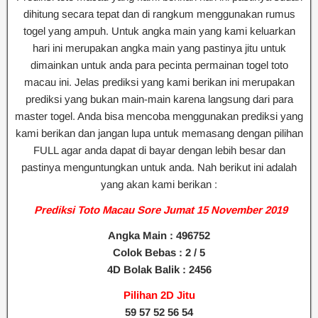
dihitung secara tepat dan di rangkum menggunakan rumus
togel yang ampuh. Untuk angka main yang kami keluarkan
hari ini merupakan angka main yang pastinya jitu untuk
dimainkan untuk anda para pecinta permainan togel toto
macau ini. Jelas prediksi yang kami berikan ini merupakan
prediksi yang bukan main-main karena langsung dari para
master togel. Anda bisa mencoba menggunakan prediksi yang
kami berikan dan jangan lupa untuk memasang dengan pilihan
FULL agar anda dapat di bayar dengan lebih besar dan
pastinya menguntungkan untuk anda. Nah berikut ini adalah
yang akan kami berikan :
Prediksi Toto Macau Sore Jumat 15 November 2019
Angka Main : 496752
Colok Bebas : 2 / 5
4D Bolak Balik : 2456
Pilihan 2D Jitu
59 57 52 56 54