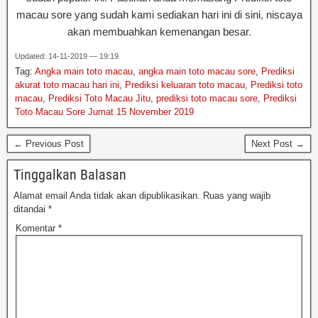
macau sore yang sudah kami sediakan hari ini di sini, niscaya
akan membuahkan kemenangan besar.
Updated: 14-11-2019 — 19:19
Tag:
Angka main toto macau
,
angka main toto macau sore
,
Prediksi
akurat toto macau hari ini
,
Prediksi keluaran toto macau
,
Prediksi toto
macau
,
Prediksi Toto Macau Jitu
,
prediksi toto macau sore
,
Prediksi
Toto Macau Sore Jumat 15 November 2019
← Previous Post
Next Post →
Tinggalkan Balasan
Alamat email Anda tidak akan dipublikasikan.
Ruas yang wajib
ditandai
*
Komentar
*