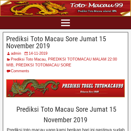
Prediksi Toto Macau Sore Jumat 15
November 2019
admin
14-11-2019
Prediksi Toto Macau
,
PREDIKSI TOTOMACAU MALAM 22:00
WIB
,
PREDIKSI TOTOMACAU SORE
Comments
Prediksi Toto Macau Sore Jumat 15
November 2019
Prediksi toto macau yang kami berikan hari ini pastinya sudah