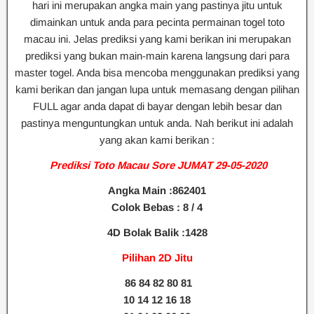
hari ini merupakan angka main yang pastinya jitu untuk
dimainkan untuk anda para pecinta permainan togel toto
macau ini. Jelas prediksi yang kami berikan ini merupakan
prediksi yang bukan main-main karena langsung dari para
master togel. Anda bisa mencoba menggunakan prediksi yang
kami berikan dan jangan lupa untuk memasang dengan pilihan
FULL agar anda dapat di bayar dengan lebih besar dan
pastinya menguntungkan untuk anda. Nah berikut ini adalah
yang akan kami berikan :
Prediksi Toto Macau Sore JUMAT 29-05-2020
Angka Main :862401
Colok Bebas : 8 / 4
4D Bolak Balik :1428
Pilihan 2D Jitu
86 84 82 80 81
10 14 12 16 18