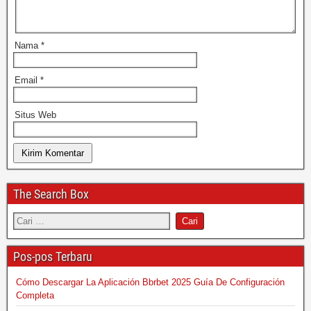
Nama
*
Email
*
Situs Web
The Search Box
Pos-pos Terbaru
Cómo Descargar La Aplicación Bbrbet 2025 Guía De Configuración
Completa