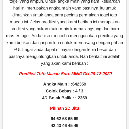
togel yang ampuh. Untuk angka main yang kami keluarkan
hari ini merupakan angka main yang pastinya jitu untuk
dimainkan untuk anda para pecinta permainan togel toto
macau ini. Jelas prediksi yang kami berikan ini merupakan
prediksi yang bukan main-main karena langsung dari para
master togel. Anda bisa mencoba menggunakan prediksi yang
kami berikan dan jangan lupa untuk memasang dengan pilihan
FULL agar anda dapat di bayar dengan lebih besar dan
pastinya menguntungkan untuk anda. Nah berikut ini adalah
yang akan kami berikan :
Prediksi Toto Macau Sore MINGGU 20-12-2020
Angka Main : :642359
Colok Bebas : 4 / 3
4D Bolak Balik : : 2359
Pilihan 2D Jitu
64 62 63 65 69
42 43 46 45 49