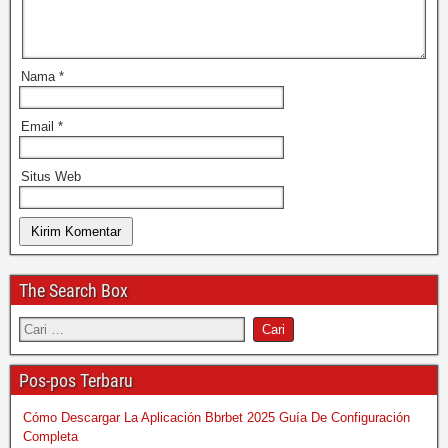
Nama
*
Email
*
Situs Web
The Search Box
Pos-pos Terbaru
Cómo Descargar La Aplicación Bbrbet 2025 Guía De Configuración
Completa