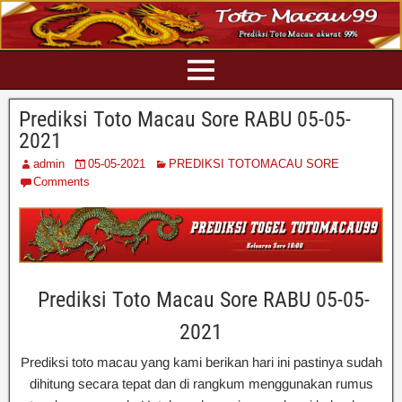
Prediksi Toto Macau Sore RABU 05-05-
2021
admin
05-05-2021
PREDIKSI TOTOMACAU SORE
Comments
Prediksi Toto Macau Sore RABU 05-05-
2021
Prediksi toto macau yang kami berikan hari ini pastinya sudah
dihitung secara tepat dan di rangkum menggunakan rumus