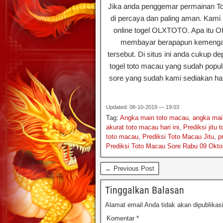
Jika anda penggemar permainan Tog
di percaya dan paling aman. Kam
online togel OLXTOTO. Apa it
membayar berapapun kemengan 
tersebut. Di situs ini anda cukup d
togel toto macau yang sudah popul
sore yang sudah kami sediakan ha
Updated: 08-10-2019 — 19:03
Tag:
Angka main toto macau
,
angka mai
akurat toto macau hari ini
,
Prediksi jitu
toto macau
,
Prediksi Toto Macau Jitu
,
p
Prediksi Toto Macau Sore Rabu 09 Okto
← Previous Post
Tinggalkan Balasan
Alamat email Anda tidak akan dipublikas
Komentar
*