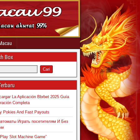
 Macau
ch Box
Terbaru
rgar La Aplicación Bbrbet 2025 Guía
ración Completa
y Pokies And Fast Payouts
втоматы Играть посетителям И Без
ии
 Play Slot Machine Game”