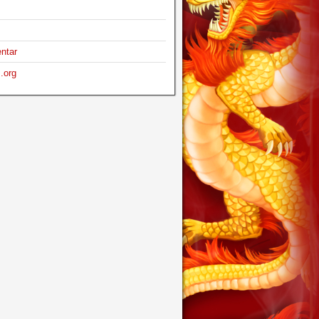
ntar
.org