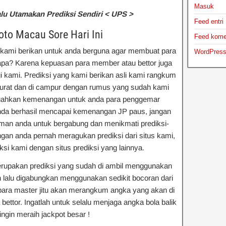
Masuk
lu Utamakan Prediksi Sendiri < UPS >
Feed entri
Toto Macau Sore Hari Ini
Feed kome
 kami berikan untuk anda berguna agar membuat para
WordPress
pa? Karena kepuasan para member atau bettor juga
 kami. Prediksi yang kami berikan asli kami rangkum
kurat dan di campur dengan rumus yang sudah kami
hkan kemenangan untuk anda para penggemar
nda berhasil mencapai kemenangan JP paus, jangan
man anda untuk bergabung dan menikmati prediksi-
ngan anda pernah meragukan prediksi dari situs kami,
ksi kami dengan situs prediksi yang lainnya.
merupakan prediksi yang sudah di ambil menggunakan
lalu digabungkan menggunakan sedikit bocoran dari
u, para master jitu akan merangkum angka yang akan di
ettor. Ingatlah untuk selalu menjaga angka bola balik
 ingin meraih jackpot besar !