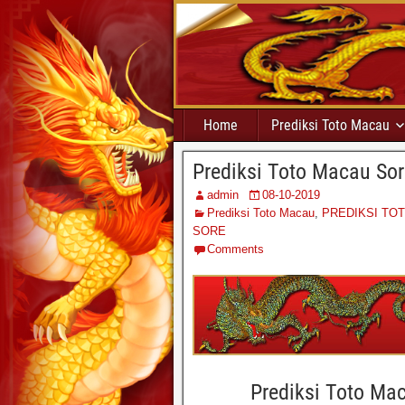
Home
Prediksi Toto Macau
Prediksi Toto Macau So
admin
08-10-2019
Prediksi Toto Macau
,
PREDIKSI TO
SORE
Comments
Prediksi Toto Ma