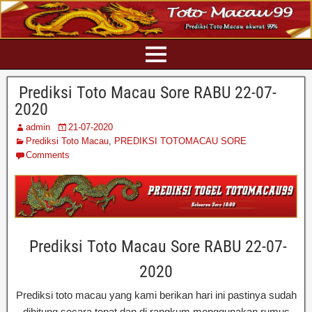
Prediksi Toto Macau Sore RABU 22-07-
2020
admin
21-07-2020
Prediksi Toto Macau
,
PREDIKSI TOTOMACAU SORE
Comments
Prediksi Toto Macau Sore RABU 22-07-
2020
Prediksi toto macau yang kami berikan hari ini pastinya sudah
dihitung secara tepat dan di rangkum menggunakan rumus