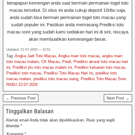
berapapun kemengan anda saat bermain permainan togel toto
macau tersebut. Di situs ini anda cukup deposit 10ribu saja,
anda sudah bisa bermain permainan togel toto macau yang
sudah populer ini. Pastikan anda memasang Prediksi toto
macau sore yang sudah kami sediakan hari ini di sini, niscaya
akan membuahkan kemenangan besar.
Updated: 21-07-2020 — 22:51
Tag:
Angka Jadi Toto Macau
,
Angka main toto macau
,
angka main
toto macau malam
,
CK Macau
,
Predi
,
Prediksi akurat toto macau hari
ini
,
Prediksi jitu toto macau malam ini
,
Prediksi keluaran toto macau
,
Prediksi toto macau
,
Prediksi Toto Macau Hari Ini
,
prediksi toto
macau malam
,
prediksi toto macau siang
,
Prediksi Toto Macau Sore
RABU 22-07-2020
← Previous Post
Next Post →
Tinggalkan Balasan
Alamat email Anda tidak akan dipublikasikan.
Ruas yang wajib
ditandai
*
Komentar
*