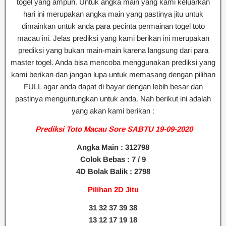
togel yang ampuh. Untuk angka main yang kami keluarkan
hari ini merupakan angka main yang pastinya jitu untuk
dimainkan untuk anda para pecinta permainan togel toto
macau ini. Jelas prediksi yang kami berikan ini merupakan
prediksi yang bukan main-main karena langsung dari para
master togel. Anda bisa mencoba menggunakan prediksi yang
kami berikan dan jangan lupa untuk memasang dengan pilihan
FULL agar anda dapat di bayar dengan lebih besar dan
pastinya menguntungkan untuk anda. Nah berikut ini adalah
yang akan kami berikan :
Prediksi Toto Macau Sore SABTU 19-09-2020
Angka Main : 312798
Colok Bebas : 7 / 9
4D Bolak Balik : 2798
Pilihan 2D Jitu
31 32 37 39 38
13 12 17 19 18