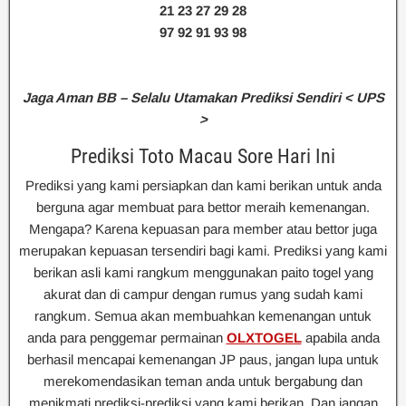
21 23 27 29 28
97 92 91 93 98
Jaga Aman BB – Selalu Utamakan Prediksi Sendiri < UPS
>
Prediksi Toto Macau Sore Hari Ini
Prediksi yang kami persiapkan dan kami berikan untuk anda
berguna agar membuat para bettor meraih kemenangan.
Mengapa? Karena kepuasan para member atau bettor juga
merupakan kepuasan tersendiri bagi kami. Prediksi yang kami
berikan asli kami rangkum menggunakan paito togel yang
akurat dan di campur dengan rumus yang sudah kami
rangkum. Semua akan membuahkan kemenangan untuk
anda para penggemar permainan
OLXTOGEL
apabila anda
berhasil mencapai kemenangan JP paus, jangan lupa untuk
merekomendasikan teman anda untuk bergabung dan
menikmati prediksi-prediksi yang kami berikan. Dan jangan