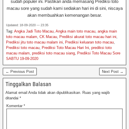
sudah populer ini. Pastikan anda memasang Prediksi toto
macau sore yang sudah kami sediakan hari ini di sini, niscaya
akan membuahkan kemenangan besar.
Updated: 18-09-2020 — 23:35
Tag:
Angka Jadi Toto Macau
,
Angka main toto macau
,
angka main
toto macau malam
,
CK Macau
,
Prediksi akurat toto macau hari ini
,
Prediksi jitu toto macau malam ini
,
Prediksi keluaran toto macau
,
Prediksi toto macau
,
Prediksi Toto Macau Hari Ini
,
prediksi toto
macau malam
,
prediksi toto macau siang
,
Prediksi Toto Macau Sore
SABTU 19-09-2020
← Previous Post
Next Post →
Tinggalkan Balasan
Alamat email Anda tidak akan dipublikasikan.
Ruas yang wajib
ditandai
*
Komentar
*