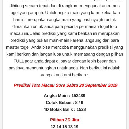
dihitung secara tepat dan di rangkum menggunakan rumus
togel yang ampuh. Untuk angka main yang kami keluarkan
hari ini merupakan angka main yang pastinya jitu untuk
dimainkan untuk anda para pecinta permainan togel toto
macau ini. Jelas prediksi yang kami berikan ini merupakan
prediksi yang bukan main-main karena langsung dari para
master togel. Anda bisa mencoba menggunakan prediksi yang
kami berikan dan jangan lupa untuk memasang dengan pilihan
FULL agar anda dapat di bayar dengan lebih besar dan
pastinya menguntungkan untuk anda. Nah berikut ini adalah
yang akan kami berikan :
Prediksi Toto Macau Sore Sabtu 28 September 2019
Angka Main : 152489
Colok Bebas : 8 / 9
4D Bolak Balik : 1528
Pilihan 2D Jitu
12 14 15 18 19