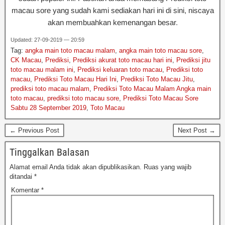
macau sore yang sudah kami sediakan hari ini di sini, niscaya
akan membuahkan kemenangan besar.
Updated: 27-09-2019 — 20:59
Tag:
angka main toto macau malam
,
angka main toto macau sore
,
CK Macau
,
Prediksi
,
Prediksi akurat toto macau hari ini
,
Prediksi jitu
toto macau malam ini
,
Prediksi keluaran toto macau
,
Prediksi toto
macau
,
Prediksi Toto Macau Hari Ini
,
Prediksi Toto Macau Jitu
,
prediksi toto macau malam
,
Prediksi Toto Macau Malam Angka main
toto macau
,
prediksi toto macau sore
,
Prediksi Toto Macau Sore
Sabtu 28 September 2019
,
Toto Macau
← Previous Post
Next Post →
Tinggalkan Balasan
Alamat email Anda tidak akan dipublikasikan.
Ruas yang wajib
ditandai
*
Komentar
*