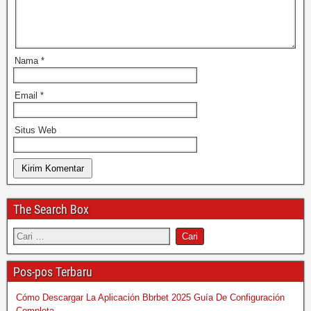
Nama
*
Email
*
Situs Web
The Search Box
Pos-pos Terbaru
Cómo Descargar La Aplicación Bbrbet 2025 Guía De Configuración
Completa